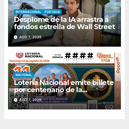
INTERNACIONAL
PORTADA
Desplome de la IA arrastra a
fondos estrella de Wall Street
AGO 7, 2026
NACIONAL
Lotería Nacional emite billete
por centenario de la
Asociación de Scouts en
AGO 7, 2026
México