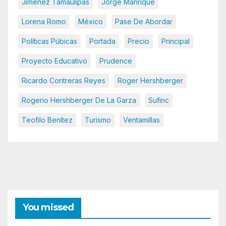
Jiménez Tamaulipas
Jorge Manrique
Lorena Romo
México
Pase De Abordar
Políticas Púbicas
Portada
Precio
Principal
Proyecto Educativo
Prudence
Ricardo Contreras Reyes
Roger Hershberger
Rogerio Hershberger De La Garza
Sufinc
Teofilo Benítez
Turismo
Ventamillas
You missed