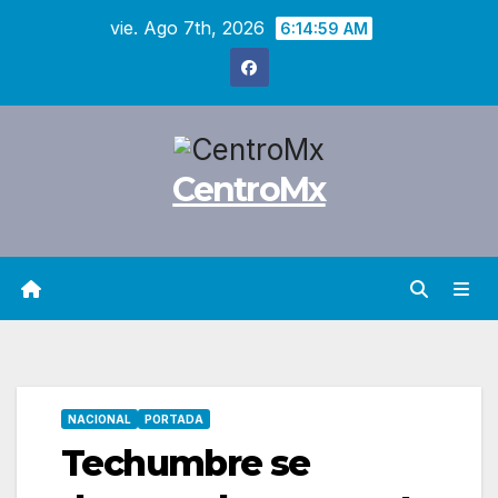
Saltar
vie. Ago 7th, 2026
6:15:00 AM
al
contenido
CentroMx
NACIONAL
PORTADA
Techumbre se