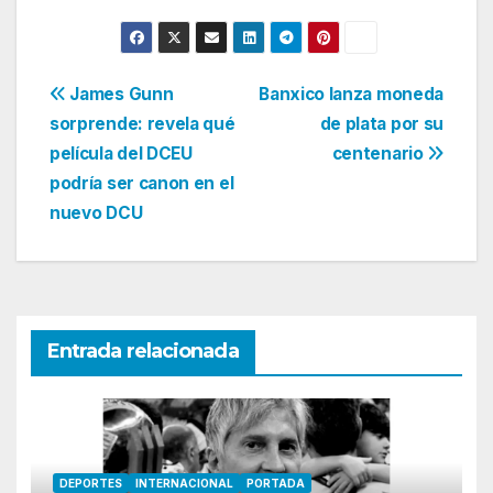
Navegación
James Gunn
Banxico lanza moneda
sorprende: revela qué
de plata por su
de
película del DCEU
centenario
entradas
podría ser canon en el
nuevo DCU
Entrada relacionada
DEPORTES
INTERNACIONAL
PORTADA