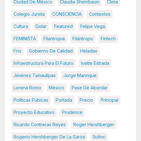
Ciudad De México
Claudia Sheinbaum
Clima
Colegio Jurista
CONSCIENCIA
Contextos
Cultura
Dolar
Featured
Felipe Vega
FEMINISTA
Filantropia
Filántropo
Fintech
Frio
Gobierno De Calidad
Heladas
Infraestructura Para El Futuro
Ivette Estrada
Jiménez Tamaulipas
Jorge Manrique
Lorena Romo
México
Pase De Abordar
Políticas Púbicas
Portada
Precio
Principal
Proyecto Educativo
Prudence
Ricardo Contreras Reyes
Roger Hershberger
Rogerio Hershberger De La Garza
Sufinc