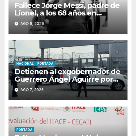
Fallece Jorge Messi, padre de
Lionel, a los 68 años en
Rosario
AGO 9, 2026
NACIONAL
PORTADA
Detienen al exgobernador de
Guerrero Ángel Aguirre por
obstrucción en el caso
AGO 7, 2026
Ayotzinapa
PORTADA