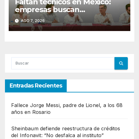
Faltan técnicos en México:
empresas buscan
trabajadores antes de que
AGO 7, 2026
terminen de capacitarse
Entradas Recientes
Fallece Jorge Messi, padre de Lionel, a los 68
años en Rosario
Sheinbaum defiende reestructura de créditos
del Infonavit: “No desfalca al instituto”