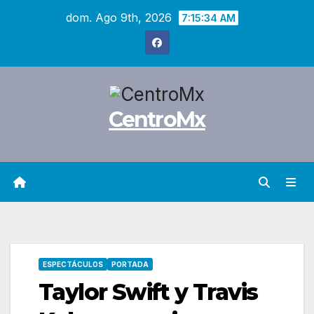
Saltar
dom. Ago 9th, 2026
7:15:35 AM
al
contenido
CentroMx
ESPECTÁCULOS
PORTADA
Taylor Swift y Travis