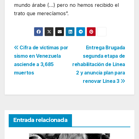
mundo árabe (…) pero no hemos recibido el
trato que merecíamos”.
Navegación
Cifra de víctimas por
Entrega Brugada
sismo en Venezuela
segunda etapa de
de
asciende a 3,685
rehabilitación de Línea
entradas
muertos
2 y anuncia plan para
renovar Línea 3
Entrada relacionada