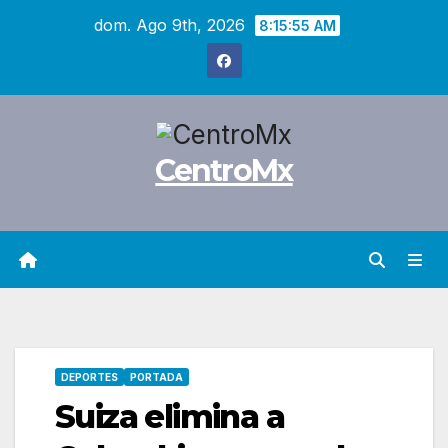
Saltar
dom. Ago 9th, 2026
8:15:56 AM
al
contenido
CentroMx
DEPORTES
PORTADA
Suiza elimina a