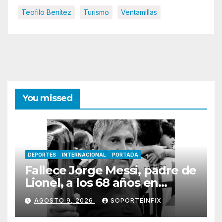
Teofilo Benítez
Turismo
Ventamillas
You missed
DEPORTES
INTERNACIONAL
PORTADA
Fallece Jorge Messi, padre de
Lionel, a los 68 años en
Rosario
AGOSTO 9, 2026
SOPORTEINFIX