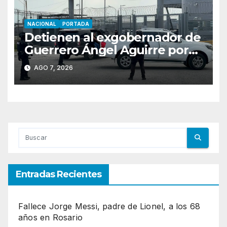
NACIONAL
PORTADA
Detienen al exgobernador de
Guerrero Ángel Aguirre por
obstrucción en el caso
AGO 7, 2026
Ayotzinapa
Entradas Recientes
Fallece Jorge Messi, padre de Lionel, a los 68
años en Rosario