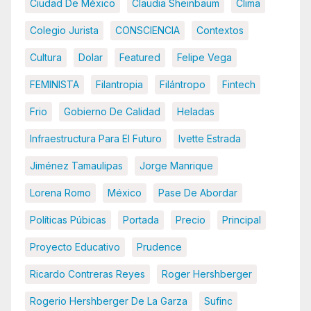
Ciudad De México
Claudia Sheinbaum
Clima
Colegio Jurista
CONSCIENCIA
Contextos
Cultura
Dolar
Featured
Felipe Vega
FEMINISTA
Filantropia
Filántropo
Fintech
Frio
Gobierno De Calidad
Heladas
Infraestructura Para El Futuro
Ivette Estrada
Jiménez Tamaulipas
Jorge Manrique
Lorena Romo
México
Pase De Abordar
Políticas Púbicas
Portada
Precio
Principal
Proyecto Educativo
Prudence
Ricardo Contreras Reyes
Roger Hershberger
Rogerio Hershberger De La Garza
Sufinc