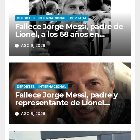
DEPORTES
INTERNACIONAL
PORTADA
Fallece Jorge Messi, padre de
Lionel, a los 68 años en
Rosario
AGO 9, 2026
DEPORTES
INTERNACIONAL
Fallece Jorge Messi, padre y
representante de Lionel
Messi, en Rosario
AGO 8, 2026