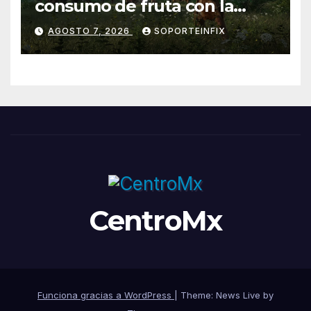
consumo de fruta con la
evolución del cerebro
AGOSTO 7, 2026
SOPORTEINFIX
humano
CentroMx
Funciona gracias a WordPress
|
Theme: News Live by