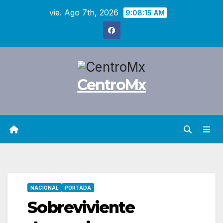
Saltar
vie. Ago 7th, 2026
9:08:16 AM
al
contenido
CentroMx
NACIONAL
PORTADA
Sobreviviente