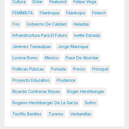
Cultura
Dolar
Featured
Felipe Vega
FEMINISTA
Filantropia
Filántropo
Fintech
Frio
Gobierno De Calidad
Heladas
Infraestructura Para El Futuro
Ivette Estrada
Jiménez Tamaulipas
Jorge Manrique
Lorena Romo
México
Pase De Abordar
Políticas Púbicas
Portada
Precio
Principal
Proyecto Educativo
Prudence
Ricardo Contreras Reyes
Roger Hershberger
Rogerio Hershberger De La Garza
Sufinc
Teofilo Benítez
Turismo
Ventamillas