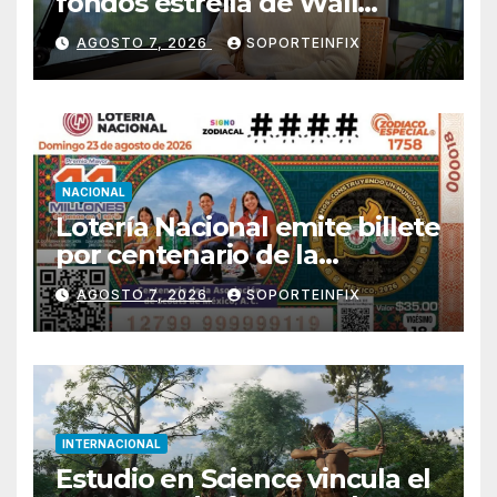
fondos estrella de Wall
Street
AGOSTO 7, 2026
SOPORTEINFIX
NACIONAL
Lotería Nacional emite billete
por centenario de la
Asociación de Scouts en
AGOSTO 7, 2026
SOPORTEINFIX
México
INTERNACIONAL
Estudio en Science vincula el