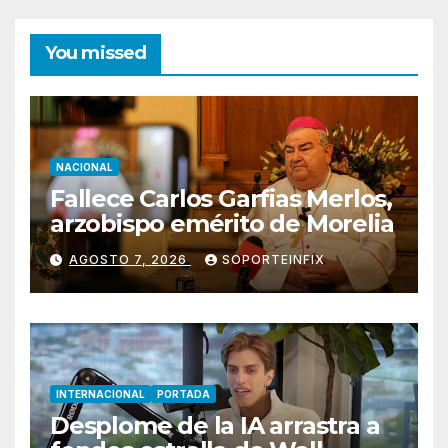
You missed
NACIONAL
Fallece Carlos Garfias Merlos,
arzobispo emérito de Morelia
AGOSTO 7, 2026
SOPORTEINFIX
INTERNACIONAL
PORTADA
Desplome de la IA arrastra a