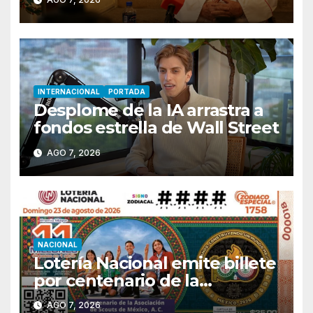
INTERNACIONAL
PORTADA
Desplome de la IA arrastra a
fondos estrella de Wall Street
AGO 7, 2026
NACIONAL
Lotería Nacional emite billete
por centenario de la
Asociación de Scouts en
AGO 7, 2026