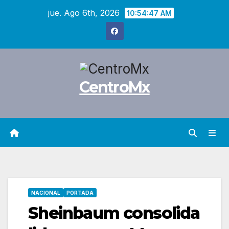
Saltar
jue. Ago 6th, 2026
10:54:48 AM
al
contenido
CentroMx
NACIONAL
PORTADA
Sheinbaum consolida