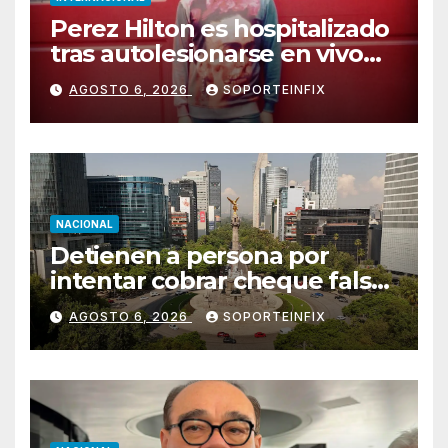
Perez Hilton es hospitalizado
tras autolesionarse en vivo
por TikTok en Miami
AGOSTO 6, 2026
SOPORTEINFIX
NACIONAL
Detienen a persona por
intentar cobrar cheque falso
de 420,000 pesos en CDMX
AGOSTO 6, 2026
SOPORTEINFIX