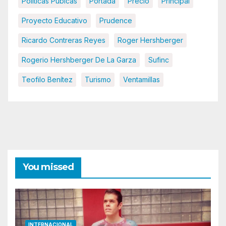
Políticas Púbicas
Portada
Precio
Principal
Proyecto Educativo
Prudence
Ricardo Contreras Reyes
Roger Hershberger
Rogerio Hershberger De La Garza
Sufinc
Teofilo Benítez
Turismo
Ventamillas
You missed
INTERNACIONAL