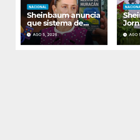
NACIONAL
NACION
Sheinbaum anuncia
She
que sistema de
Jorn
alerta de huracanes
de R
AGO 5, 2026
AGO 5
en celulares ya está
con 
listo
mill