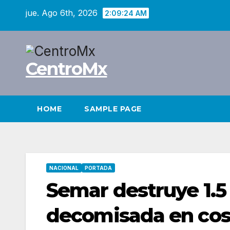
Saltar
jue. Ago 6th, 2026
2:09:24 AM
al
contenido
CentroMx
HOME
SAMPLE PAGE
NACIONAL
PORTADA
Semar destruye 1.5
decomisada en cos