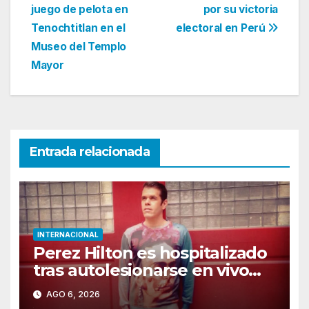
de
juego de pelota en
por su victoria
entradas
Tenochtitlan en el
electoral en Perú
Museo del Templo
Mayor
Entrada relacionada
INTERNACIONAL
Perez Hilton es hospitalizado
tras autolesionarse en vivo
por TikTok en Miami
AGO 6, 2026