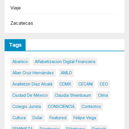
Viaje
Zacatecas
Tags
Abanico
Alfabetización Digital Financiera
Allan Cruz Hernández
AMLO
Analletzin Díaz Alcalá
CDMX
CECANI
CEO
Ciudad De México
Claudia Sheinbaum
Clima
Colegio Jurista
CONSCIENCIA
Contextos
Cultura
Dolar
Featured
Felipe Vega
FEMINISTA
Filantropia
Filántropo
Fintech