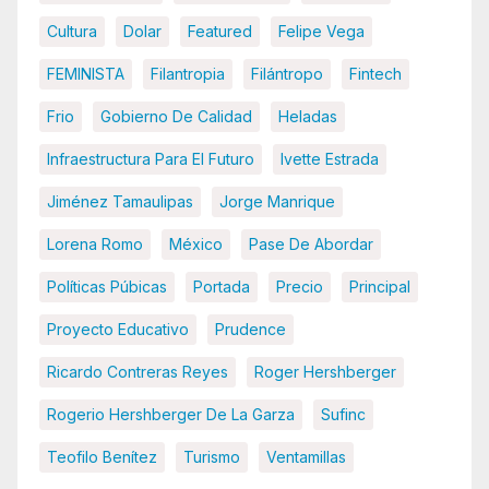
Cultura
Dolar
Featured
Felipe Vega
FEMINISTA
Filantropia
Filántropo
Fintech
Frio
Gobierno De Calidad
Heladas
Infraestructura Para El Futuro
Ivette Estrada
Jiménez Tamaulipas
Jorge Manrique
Lorena Romo
México
Pase De Abordar
Políticas Púbicas
Portada
Precio
Principal
Proyecto Educativo
Prudence
Ricardo Contreras Reyes
Roger Hershberger
Rogerio Hershberger De La Garza
Sufinc
Teofilo Benítez
Turismo
Ventamillas