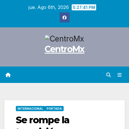
Saltar
jue. Ago 6th, 2026
5:27:42 PM
al
contenido
CentroMx
INTERNACIONAL
PORTADA
Se rompe la