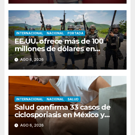
INTERNACIONAL
NACIONAL
PORTADA
EE.UU. ofrece más de 100
millones de dólares en
recompensas por líderes del
AGO 6, 2026
CJNG
INTERNACIONAL
NACIONAL
SALUD
Salud confirma 33 casos de
ciclosporiasis en México y
descarta vínculo con brote en
AGO 6, 2026
EU