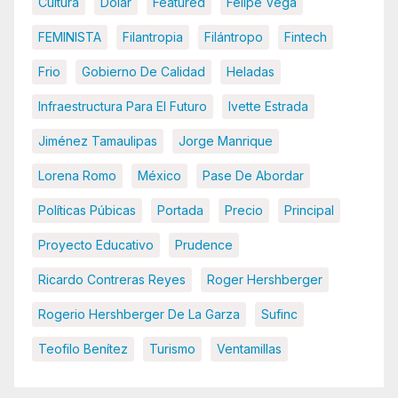
Cultura
Dolar
Featured
Felipe Vega
FEMINISTA
Filantropia
Filántropo
Fintech
Frio
Gobierno De Calidad
Heladas
Infraestructura Para El Futuro
Ivette Estrada
Jiménez Tamaulipas
Jorge Manrique
Lorena Romo
México
Pase De Abordar
Políticas Púbicas
Portada
Precio
Principal
Proyecto Educativo
Prudence
Ricardo Contreras Reyes
Roger Hershberger
Rogerio Hershberger De La Garza
Sufinc
Teofilo Benítez
Turismo
Ventamillas