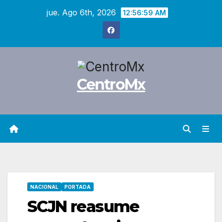
Saltar
jue. Ago 6th, 2026
12:57:00 AM
al
contenido
CentroMx
NACIONAL
PORTADA
SCJN reasume