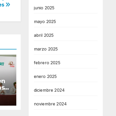
tes
junio 2025
mayo 2025
abril 2025
marzo 2025
febrero 2025
enero 2025
en
as
diciembre 2024
tes
noviembre 2024
n de