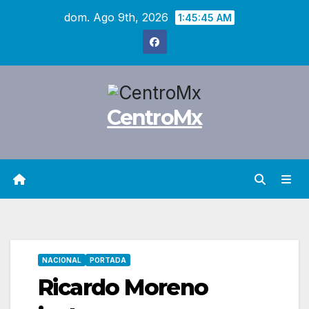
Saltar
dom. Ago 9th, 2026
1:45:46 AM
al
contenido
CentroMx
NACIONAL
PORTADA
Ricardo Moreno