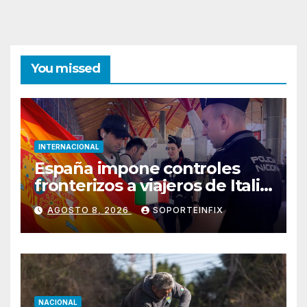
You missed
INTERNACIONAL
España impone controles
fronterizos a viajeros de Italia
en respuesta a crisis
AGOSTO 8, 2026
SOPORTEINFIX
migratoria de Ceuta
NACIONAL