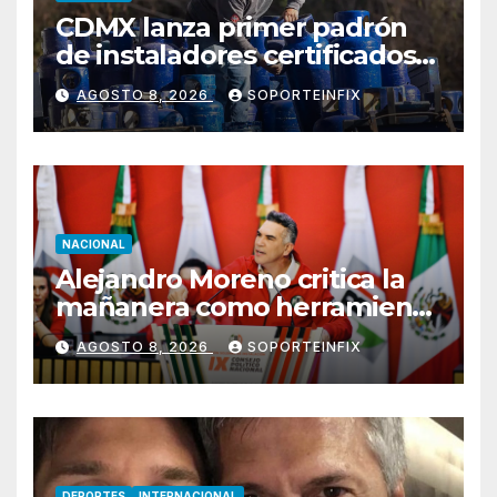
CDMX lanza primer padrón
de instaladores certificados
de gas y electricidad tras
AGOSTO 8, 2026
SOPORTEINFIX
explosión en Cuernavaca
NACIONAL
Alejandro Moreno critica la
mañanera como herramienta
de control y señala
AGOSTO 8, 2026
SOPORTEINFIX
incongruencia en regulación
del derecho de réplica
DEPORTES
INTERNACIONAL