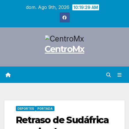
Saltar
dom. Ago 9th, 2026
10:19:30 AM
al
contenido
CentroMx
DEPORTES
PORTADA
Retraso de Sudáfrica