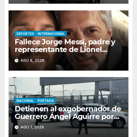
DEPORTES
INTERNACIONAL
Fallece Jorge Messi, padre y
representante de Lionel
Messi, en Rosario
AGO 8, 2026
NACIONAL
PORTADA
Detienen al exgobernador de
Guerrero Ángel Aguirre por
obstrucción en el caso
AGO 7, 2026
Ayotzinapa