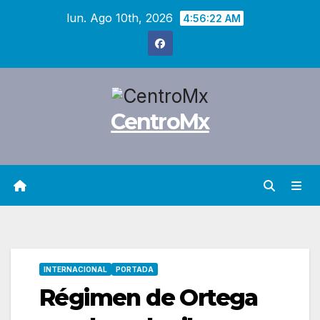
Saltar
lun. Ago 10th, 2026
4:56:23 AM
al
contenido
CentroMx
INTERNACIONAL
PORTADA
Régimen de Ortega