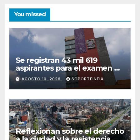
You missed
Se registran 43 mil 619
aspirantes para el examen de
ingreso a la UNAM; 74.3% del
AGOSTO 10, 2026
SOPORTEINFIX
total previo
Reflexionan sobre el derecho
a la ciudad y la resistencia