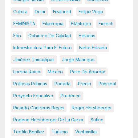
Cultura
Dolar
Featured
Felipe Vega
FEMINISTA
Filantropia
Filántropo
Fintech
Frio
Gobierno De Calidad
Heladas
Infraestructura Para El Futuro
Ivette Estrada
Jiménez Tamaulipas
Jorge Manrique
Lorena Romo
México
Pase De Abordar
Políticas Púbicas
Portada
Precio
Principal
Proyecto Educativo
Prudence
Ricardo Contreras Reyes
Roger Hershberger
Rogerio Hershberger De La Garza
Sufinc
Teofilo Benítez
Turismo
Ventamillas