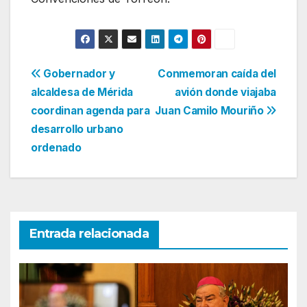
Navegación
Gobernador y
Conmemoran caída del
alcaldesa de Mérida
avión donde viajaba
de
coordinan agenda para
Juan Camilo Mouriño
entradas
desarrollo urbano
ordenado
Entrada relacionada