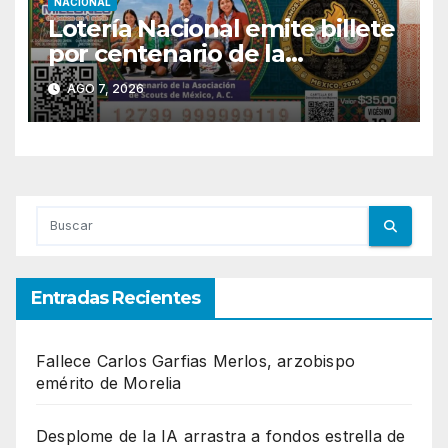
NACIONAL
Lotería Nacional emite billete
por centenario de la
Asociación de Scouts en
AGO 7, 2026
México
Entradas Recientes
Fallece Carlos Garfias Merlos, arzobispo
emérito de Morelia
Desplome de la IA arrastra a fondos estrella de