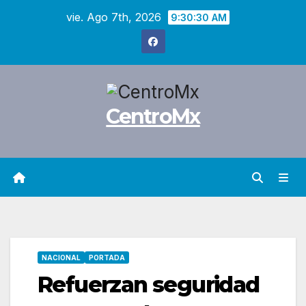
Saltar
vie. Ago 7th, 2026
9:30:32 AM
al
contenido
CentroMx
NACIONAL
PORTADA
Refuerzan seguridad