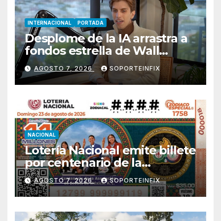
INTERNACIONAL
PORTADA
Desplome de la IA arrastra a
fondos estrella de Wall
Street
AGOSTO 7, 2026
SOPORTEINFIX
NACIONAL
Lotería Nacional emite billete
por centenario de la
Asociación de Scouts en
AGOSTO 7, 2026
SOPORTEINFIX
México