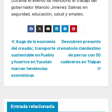
Durante el evento se mencionó el trabajo del
gobernador Manolo Jiménez Salinas en
seguridad, educación, salud y empleo.
Navegación
Auge de la economía
Descubren presunto
del creador, transporte
crematorio clandestino
de
sustentable en Puebla
de perros con 50
entradas
y huertos en Yucatán
cadáveres en Tlalpan
marcan tendencias
económicas
Entrada relacionada