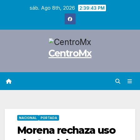
Saltar
sáb. Ago 8th, 2026
2:39:44 PM
al
contenido
CentroMx
NACIONAL
PORTADA
Morena rechaza uso