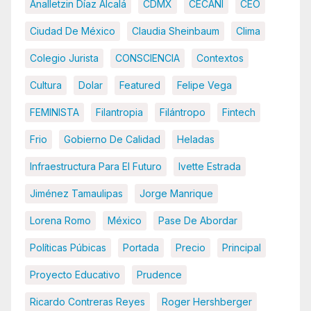
Analletzin Díaz Alcalá
CDMX
CECANI
CEO
Ciudad De México
Claudia Sheinbaum
Clima
Colegio Jurista
CONSCIENCIA
Contextos
Cultura
Dolar
Featured
Felipe Vega
FEMINISTA
Filantropia
Filántropo
Fintech
Frio
Gobierno De Calidad
Heladas
Infraestructura Para El Futuro
Ivette Estrada
Jiménez Tamaulipas
Jorge Manrique
Lorena Romo
México
Pase De Abordar
Políticas Púbicas
Portada
Precio
Principal
Proyecto Educativo
Prudence
Ricardo Contreras Reyes
Roger Hershberger