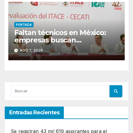
PORTADA
Faltan técnicos en México:
empresas buscan
trabajadores antes de que
AGO 7, 2026
terminen de capacitarse
Entradas Recientes
Se registran 43 mil 619 aspirantes para el