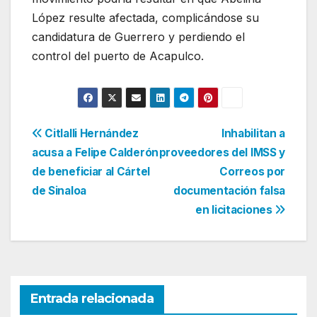
López resulte afectada, complicándose su
candidatura de Guerrero y perdiendo el
control del puerto de Acapulco.
Navegación
Citlalli Hernández
Inhabilitan a
acusa a Felipe Calderón
proveedores del IMSS y
de
de beneficiar al Cártel
Correos por
entradas
de Sinaloa
documentación falsa
en licitaciones
Entrada relacionada