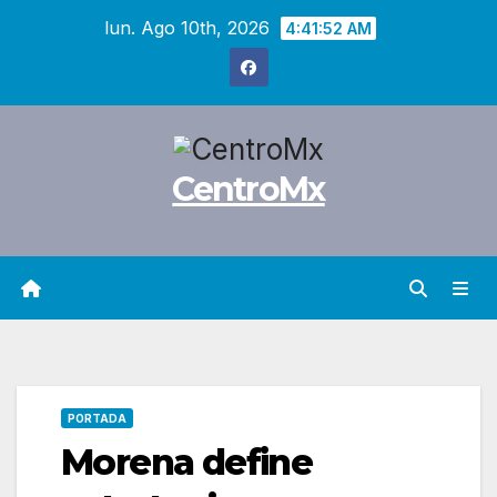
Saltar
lun. Ago 10th, 2026
4:41:54 AM
al
contenido
CentroMx
PORTADA
Morena define