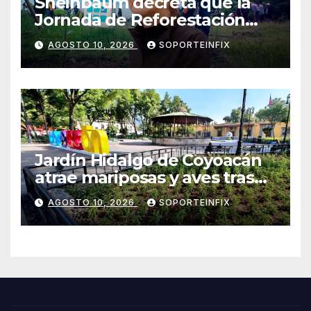
Sheinbaum decreta que la
Jornada de Reforestación
sea cada segundo domingo
AGOSTO 10, 2026
SOPORTEINFIX
de agosto
Jardín Hidalgo de Coyoacán
atrae mariposas y aves tras
convertirse en espacio
AGOSTO 10, 2026
SOPORTEINFIX
polinizador