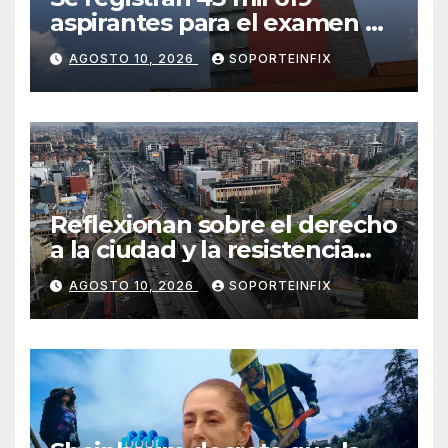
aspirantes para el examen de
ingreso a la UNAM; 74.3% del
AGOSTO 10, 2026
SOPORTEINFIX
total previo
Reflexionan sobre el derecho
a la ciudad y la resistencia
desde el barrio
AGOSTO 10, 2026
SOPORTEINFIX