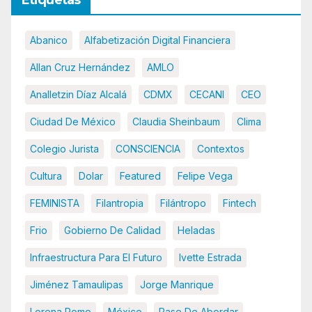
Etiquetas
Abanico
Alfabetización Digital Financiera
Allan Cruz Hernández
AMLO
Analletzin Díaz Alcalá
CDMX
CECANI
CEO
Ciudad De México
Claudia Sheinbaum
Clima
Colegio Jurista
CONSCIENCIA
Contextos
Cultura
Dolar
Featured
Felipe Vega
FEMINISTA
Filantropia
Filántropo
Fintech
Frio
Gobierno De Calidad
Heladas
Infraestructura Para El Futuro
Ivette Estrada
Jiménez Tamaulipas
Jorge Manrique
Lorena Romo
México
Pase De Abordar