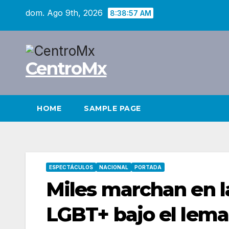
Saltar
dom. Ago 9th, 2026
8:38:58 AM
al
contenido
CentroMx
HOME
SAMPLE PAGE
ESPECTÁCULOS
NACIONAL
PORTADA
Miles marchan en l
LGBT+ bajo el lema 