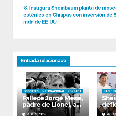
Navegación
Inaugura Sheinbaum planta de mosc
estériles en Chiapas con inversión de 
de
mdd de EE.UU.
entradas
Entrada relacionada
DEPORTES
INTERNACIONAL
PORTADA
NACION
Fallece Jorge Messi,
She
padre de Lionel, a
defi
los 68 años en
rees
AGO 9, 2026
AGO 9