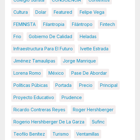
Cultura
Dolar
Featured
Felipe Vega
FEMINISTA
Filantropia
Filántropo
Fintech
Frio
Gobierno De Calidad
Heladas
Infraestructura Para El Futuro
Ivette Estrada
Jiménez Tamaulipas
Jorge Manrique
Lorena Romo
México
Pase De Abordar
Políticas Púbicas
Portada
Precio
Principal
Proyecto Educativo
Prudence
Ricardo Contreras Reyes
Roger Hershberger
Rogerio Hershberger De La Garza
Sufinc
Teofilo Benítez
Turismo
Ventamillas