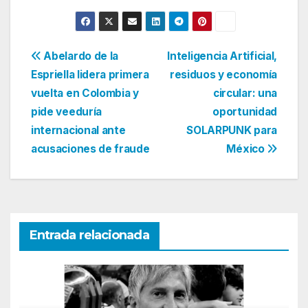
Navegación
Abelardo de la
Inteligencia Artificial,
Espriella lidera primera
residuos y economía
de
vuelta en Colombia y
circular: una
entradas
pide veeduría
oportunidad
internacional ante
SOLARPUNK para
acusaciones de fraude
México
Entrada relacionada