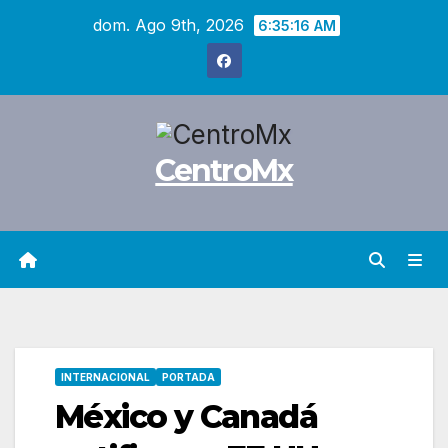
Saltar
dom. Ago 9th, 2026
6:35:17 AM
al
contenido
CentroMx
INTERNACIONAL
PORTADA
México y Canadá