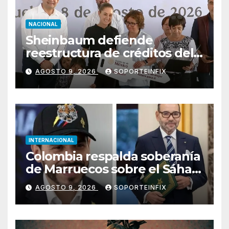
NACIONAL
Sheinbaum defiende
reestructura de créditos del
Infonavit: “No desfalca al
AGOSTO 9, 2026
SOPORTEINFIX
instituto”
INTERNACIONAL
Colombia respalda soberanía
de Marruecos sobre el Sáhara
y busca TLC
AGOSTO 9, 2026
SOPORTEINFIX