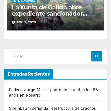
INTERNACIONAL
La Xunta de Galicia abre
expediente sancionador
contra el tour del
AGO 9, 2026
exnarcotraficante Laureano
Oubiña
Entradas Recientes
Fallece Jorge Messi, padre de Lionel, a los 68
años en Rosario
Sheinbaum defiende reestructura de créditos