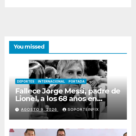
You missed
DEPORTES
INTERNACIONAL
PORTADA
Fallece Jorge Messi, padre de
Lionel, a los 68 años en
Rosario
AGOSTO 9, 2026
SOPORTEINFIX