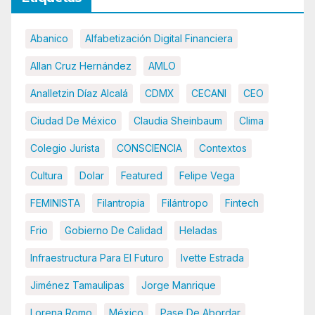
Abanico
Alfabetización Digital Financiera
Allan Cruz Hernández
AMLO
Analletzin Díaz Alcalá
CDMX
CECANI
CEO
Ciudad De México
Claudia Sheinbaum
Clima
Colegio Jurista
CONSCIENCIA
Contextos
Cultura
Dolar
Featured
Felipe Vega
FEMINISTA
Filantropia
Filántropo
Fintech
Frio
Gobierno De Calidad
Heladas
Infraestructura Para El Futuro
Ivette Estrada
Jiménez Tamaulipas
Jorge Manrique
Lorena Romo
México
Pase De Abordar