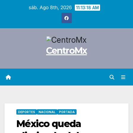
Saltar
sáb. Ago 8th, 2026
11:13:19 AM
al
contenido
CentroMx
DEPORTES
NACIONAL
PORTADA
México queda