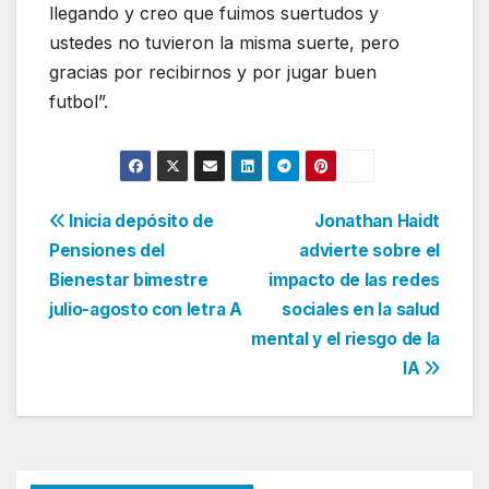
llegando y creo que fuimos suertudos y
ustedes no tuvieron la misma suerte, pero
gracias por recibirnos y por jugar buen
futbol”.
Navegación
Inicia depósito de
Jonathan Haidt
Pensiones del
advierte sobre el
de
Bienestar bimestre
impacto de las redes
entradas
julio-agosto con letra A
sociales en la salud
mental y el riesgo de la
IA