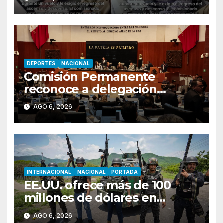
DEPORTES
NACIONAL
Comisión Permanente
reconoce a delegación
mexicana en Juegos
AGO 6, 2026
Centroamericanos Santo
Domingo 2026
INTERNACIONAL
NACIONAL
PORTADA
EE.UU. ofrece más de 100
millones de dólares en
recompensas por líderes del
AGO 6, 2026
CJNG