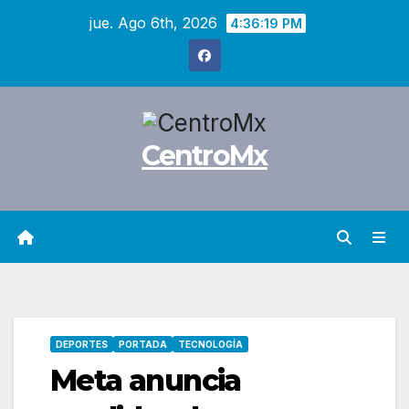
Saltar
jue. Ago 6th, 2026
4:36:20 PM
al
contenido
CentroMx
DEPORTES
PORTADA
TECNOLOGÍA
Meta anuncia