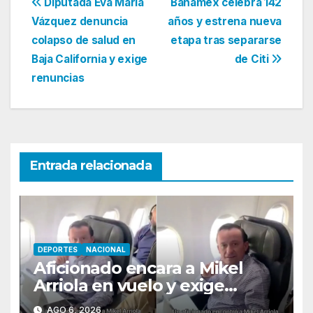
Navegación
Diputada Eva María
Banamex celebra 142
Vázquez denuncia
años y estrena nueva
de
colapso de salud en
etapa tras separarse
entradas
Baja California y exige
de Citi
renuncias
Entrada relacionada
DEPORTES
NACIONAL
Aficionado encara a Mikel
Arriola en vuelo y exige
regreso del ascenso
AGO 6, 2026