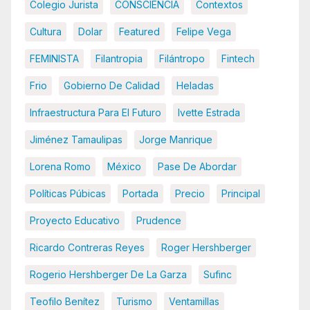
Colegio Jurista
CONSCIENCIA
Contextos
Cultura
Dolar
Featured
Felipe Vega
FEMINISTA
Filantropia
Filántropo
Fintech
Frio
Gobierno De Calidad
Heladas
Infraestructura Para El Futuro
Ivette Estrada
Jiménez Tamaulipas
Jorge Manrique
Lorena Romo
México
Pase De Abordar
Políticas Púbicas
Portada
Precio
Principal
Proyecto Educativo
Prudence
Ricardo Contreras Reyes
Roger Hershberger
Rogerio Hershberger De La Garza
Sufinc
Teofilo Benítez
Turismo
Ventamillas