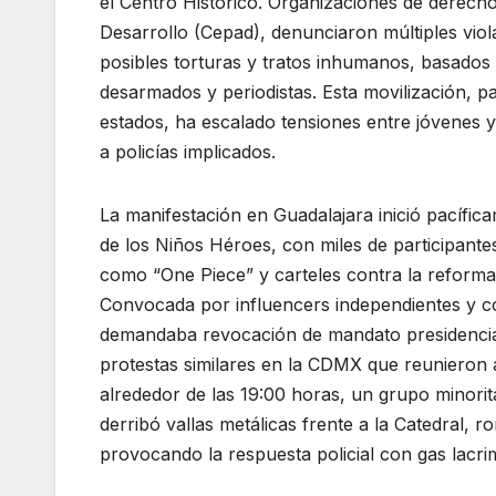
el Centro Histórico. Organizaciones de derech
Desarrollo (Cepad), denunciaron múltiples viol
posibles torturas y tratos inhumanos, basados
desarmados y periodistas. Esta movilización, p
estados, ha escalado tensiones entre jóvenes 
a policías implicados.
La manifestación en Guadalajara inició pacífic
de los Niños Héroes, con miles de participant
como “One Piece” y carteles contra la reforma jud
Convocada por influencers independientes y co
demandaba revocación de mandato presidencial,
protestas similares en la CDMX que reunieron a
alrededor de las 19:00 horas, un grupo minor
derribó vallas metálicas frente a la Catedral, r
provocando la respuesta policial con gas lacri