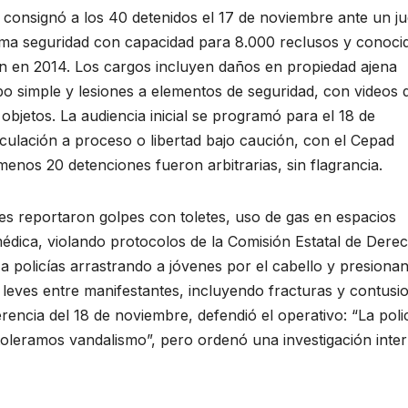
o consignó a los 40 detenidos el 17 de noviembre ante un j
ima seguridad con capacidad para 8.000 reclusos y conoci
 en 2014. Los cargos incluyen daños en propiedad ajena
obo simple y lesiones a elementos de seguridad, con videos 
objetos. La audiencia inicial se programó para el 18 de
culación a proceso o libertad bajo caución, con el Cepad
menos 20 detenciones fueron arbitrarias, sin flagrancia.
ares reportaron golpes con toletes, uso de gas en espacios
médica, violando protocolos de la Comisión Estatal de Dere
policías arrastrando a jóvenes por el cabello y presiona
s leves entre manifestantes, incluyendo fracturas y contusi
ncia del 18 de noviembre, defendió el operativo: “La poli
toleramos vandalismo”, pero ordenó una investigación inte