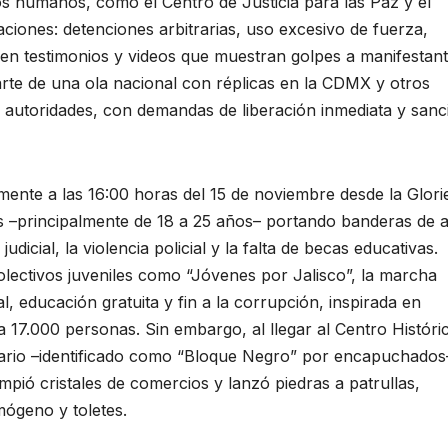
os humanos, como el Centro de Justicia para las Paz y el
aciones: detenciones arbitrarias, uso excesivo de fuerza,
 en testimonios y videos que muestran golpes a manifestan
arte de una ola nacional con réplicas en la CDMX y otros
y autoridades, con demandas de liberación inmediata y sanc
amente a las 16:00 horas del 15 de noviembre desde la Glori
es –principalmente de 18 a 25 años– portando banderas de 
icial, la violencia policial y la falta de becas educativas.
lectivos juveniles como “Jóvenes por Jalisco”, la marcha
 educación gratuita y fin a la corrupción, inspirada en
 17.000 personas. Sin embargo, al llegar al Centro Históri
itario –identificado como “Bloque Negro” por encapuchados
ompió cristales de comercios y lanzó piedras a patrullas,
mógeno y toletes.