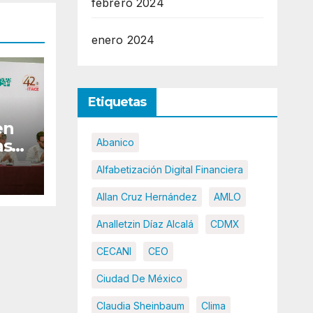
febrero 2024
enero 2024
Etiquetas
en
as
Abanico
Alfabetización Digital Financiera
tes
n de
Allan Cruz Hernández
AMLO
Analletzin Díaz Alcalá
CDMX
CECANI
CEO
Ciudad De México
Claudia Sheinbaum
Clima