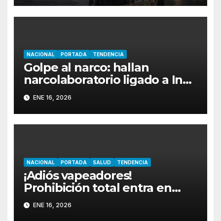
NACIONAL
PORTADA
TENDENCIA
Golpe al narco: hallan
narcolaboratorio ligado a Inés
Omar Coronel Aispuro,
ENE 16, 2026
cuñado de ‘El Chapo’ Guzmán
NACIONAL
PORTADA
SALUD
TENDENCIA
¡Adiós vapeadores!
Prohibición total entra en
vigor el 16 de enero: hasta 8
ENE 16, 2026
años de cárcel por venderlos