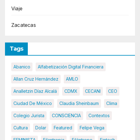
Viaje
Zacatecas
Tags
Abanico
Alfabetización Digital Financiera
Allan Cruz Hernández
AMLO
Analletzin Díaz Alcalá
CDMX
CECANI
CEO
Ciudad De México
Claudia Sheinbaum
Clima
Colegio Jurista
CONSCIENCIA
Contextos
Cultura
Dolar
Featured
Felipe Vega
FEMINISTA
Filantropia
Filántropo
Fintech