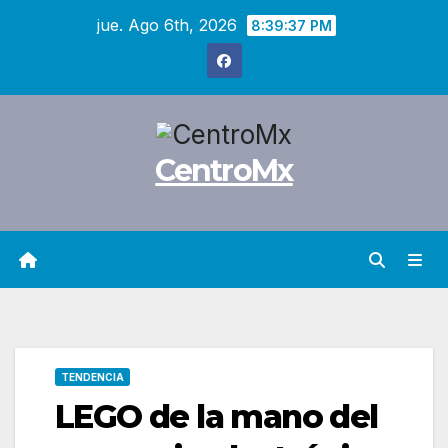
Saltar
jue. Ago 6th, 2026
8:39:38 PM
al
contenido
CentroMx
TENDENCIA
LEGO de la mano del