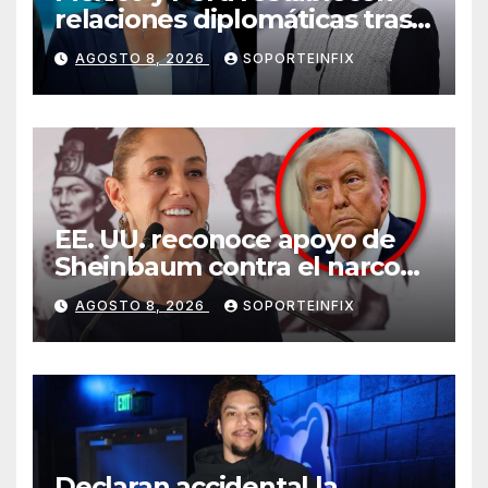
relaciones diplomáticas tras
cuatro años de
AGOSTO 8, 2026
SOPORTEINFIX
enfrentamientos
EE. UU. reconoce apoyo de
Sheinbaum contra el narco
pero advierte que persisten
AGOSTO 8, 2026
SOPORTEINFIX
desafíos
Declaran accidental la