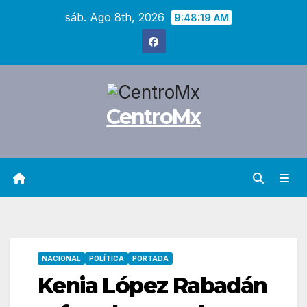
Saltar
sáb. Ago 8th, 2026
9:48:20 AM
al
contenido
CentroMx
NACIONAL
POLÍTICA
PORTADA
Kenia López Rabadán