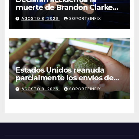
muerte de Brandon Clarke
por consumo de heroína y
AGOSTO 8, 2026
SOPORTEINFIX
cocaína
Estados Unidos reanuda
parcialmente los envíos de
aguacate desde México
AGOSTO 8, 2026
SOPORTEINFIX