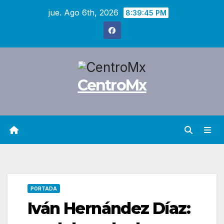
Saltar
jue. Ago 6th, 2026
8:39:46 PM
al
contenido
CentroMx
PORTADA
Iván Hernández Díaz: