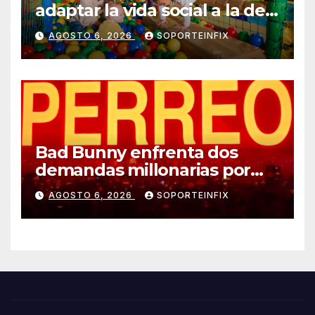
adaptar la vida social a la de
los hijos
AGOSTO 6, 2026
SOPORTEINFIX
Bad Bunny enfrenta dos
demandas millonarias por
uso no consentido de voces
AGOSTO 6, 2026
SOPORTEINFIX
femeninas