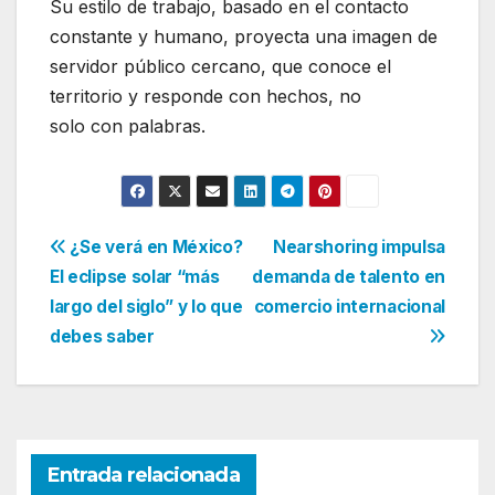
Su estilo de trabajo, basado en el contacto
constante y humano, proyecta una imagen de
servidor público cercano, que conoce el
territorio y responde con hechos, no
solo con palabras.
Navegación
¿Se verá en México?
Nearshoring impulsa
El eclipse solar “más
demanda de talento en
de
largo del siglo” y lo que
comercio internacional
entradas
debes saber
Entrada relacionada