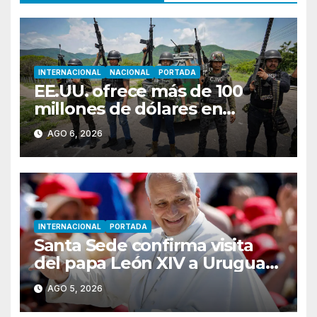
INTERNACIONAL
NACIONAL
PORTADA
EE.UU. ofrece más de 100
millones de dólares en
recompensas por líderes del
AGO 6, 2026
CJNG
INTERNACIONAL
PORTADA
Santa Sede confirma visita
del papa León XIV a Uruguay,
Argentina y Perú en
AGO 5, 2026
noviembre