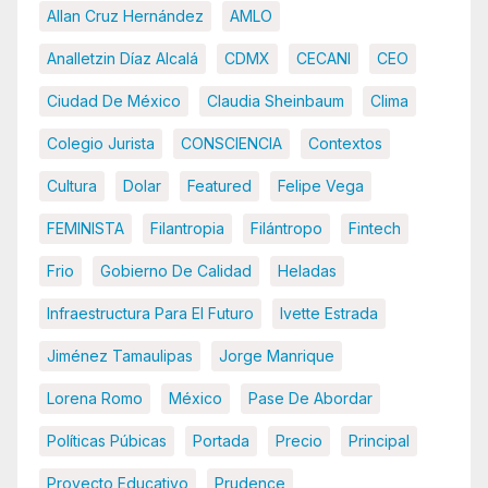
Allan Cruz Hernández
AMLO
Analletzin Díaz Alcalá
CDMX
CECANI
CEO
Ciudad De México
Claudia Sheinbaum
Clima
Colegio Jurista
CONSCIENCIA
Contextos
Cultura
Dolar
Featured
Felipe Vega
FEMINISTA
Filantropia
Filántropo
Fintech
Frio
Gobierno De Calidad
Heladas
Infraestructura Para El Futuro
Ivette Estrada
Jiménez Tamaulipas
Jorge Manrique
Lorena Romo
México
Pase De Abordar
Políticas Púbicas
Portada
Precio
Principal
Proyecto Educativo
Prudence