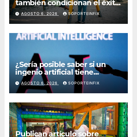
también condicionan el éxito
del embarazo: estudio
AGOSTO 6, 2026
SOPORTEINFIX
cambia el foco al microbioma
seminal
¿Sería posible saber si un
ingenio artificial tiene
consciencia?
AGOSTO 6, 2026
SOPORTEINFIX
Publican artículo sobre