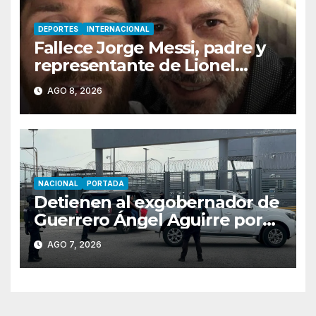
DEPORTES
INTERNACIONAL
Fallece Jorge Messi, padre y
representante de Lionel
Messi, en Rosario
AGO 8, 2026
NACIONAL
PORTADA
Detienen al exgobernador de
Guerrero Ángel Aguirre por
obstrucción en el caso
AGO 7, 2026
Ayotzinapa