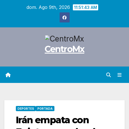
Saltar
dom. Ago 9th, 2026
11:51:44 AM
al
contenido
CentroMx
DEPORTES
PORTADA
Irán empata con