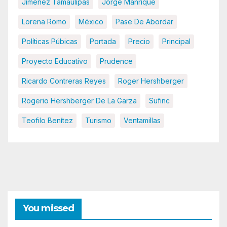
Jiménez Tamaulipas
Jorge Manrique
Lorena Romo
México
Pase De Abordar
Políticas Púbicas
Portada
Precio
Principal
Proyecto Educativo
Prudence
Ricardo Contreras Reyes
Roger Hershberger
Rogerio Hershberger De La Garza
Sufinc
Teofilo Benítez
Turismo
Ventamillas
You missed