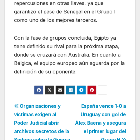
repercusiones en otras llaves, ya que
garantizó el pase de Senegal en el Grupo I
como uno de los mejores terceros.
Con la fase de grupos concluida, Egipto ya
tiene definido su rival para la próxima etapa,
donde se cruzará con Australia. En cuanto a
Bélgica, el equipo europeo aún aguarda por la
definición de su oponente.
Navegación
Organizaciones y
España vence 1-0 a
víctimas exigen al
Uruguay con gol de
de
Poder Judicial abrir
Álex Baena y asegura
entradas
archivos secretos de la
el primer lugar del
Sedena sobre la Guerra
Grupo H