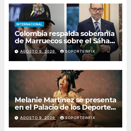
INTERNACIONAL
Colombia respalda soberanía
de Marruecos sobre el Sáhara
y busca TLC
AGOSTO 9, 2026
SOPORTEINFIX
Melanie Martinez se presenta
en el Palacio de los Deportes
con ‘Hades: The Sacrifice
AGOSTO 9, 2026
SOPORTEINFIX
Tour’