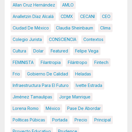
Allan Cruz Hernández
AMLO
Analletzin Díaz Alcalá
CDMX
CECANI
CEO
Ciudad De México
Claudia Sheinbaum
Clima
Colegio Jurista
CONSCIENCIA
Contextos
Cultura
Dolar
Featured
Felipe Vega
FEMINISTA
Filantropia
Filántropo
Fintech
Frio
Gobierno De Calidad
Heladas
Infraestructura Para El Futuro
Ivette Estrada
Jiménez Tamaulipas
Jorge Manrique
Lorena Romo
México
Pase De Abordar
Políticas Púbicas
Portada
Precio
Principal
Proyecto Educativo
Prudence