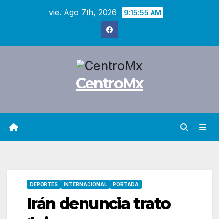
Saltar
vie. Ago 7th, 2026
9:15:56 AM
al
contenido
CentroMx
DEPORTES
INTERNACIONAL
PORTADA
Irán denuncia trato