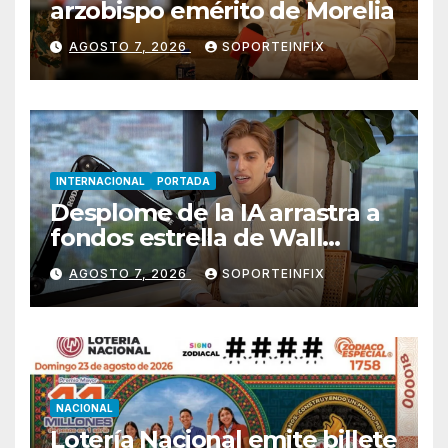
arzobispo emérito de Morelia
AGOSTO 7, 2026
SOPORTEINFIX
INTERNACIONAL
PORTADA
Desplome de la IA arrastra a
fondos estrella de Wall
Street
AGOSTO 7, 2026
SOPORTEINFIX
NACIONAL
Lotería Nacional emite billete