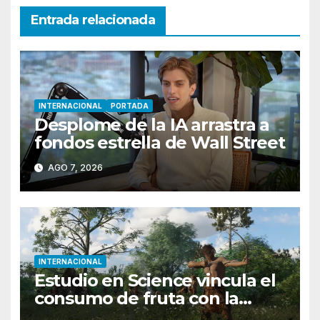
Entrada relacionada
INTERNACIONAL
PORTADA
Desplome de la IA arrastra a
fondos estrella de Wall Street
AGO 7, 2026
INTERNACIONAL
Estudio en Science vincula el
consumo de fruta con la
evolución del cerebro