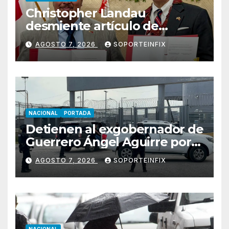
Christopher Landau
desmiente artículo de
Foreign Policy sobre visita a
AGOSTO 7, 2026
SOPORTEINFIX
Islas Salomón
NACIONAL
PORTADA
Detienen al exgobernador de
Guerrero Ángel Aguirre por
obstrucción en el caso
AGOSTO 7, 2026
SOPORTEINFIX
Ayotzinapa