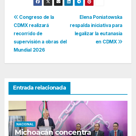
Navegación
Congreso de la
Elena Poniatowska
CDMX realizará
respalda iniciativa para
de
recorrido de
legalizar la eutanasia
entradas
supervisión a obras del
en CDMX
Mundial 2026
Entrada relacionada
NACIONAL
Michoacán concentra