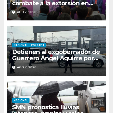
combate a la extorsión en
Uruapan, Apatzingán y Tierra
AGO 7, 2026
Caliente
NACIONAL
PORTADA
Detienen al exgobernador de
Guerrero Ángel Aguirre por
obstrucción en el caso
AGO 7, 2026
Ayotzinapa
NACIONAL
SMN pronostica lluvias