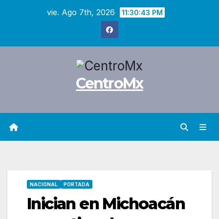
Saltar
vie. Ago 7th, 2026
11:30:44 PM
al
contenido
CentroMx
NACIONAL
PORTADA
Inician en Michoacán