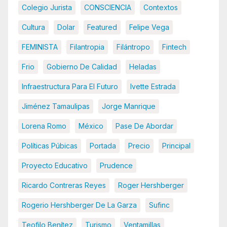
Colegio Jurista
CONSCIENCIA
Contextos
Cultura
Dolar
Featured
Felipe Vega
FEMINISTA
Filantropia
Filántropo
Fintech
Frio
Gobierno De Calidad
Heladas
Infraestructura Para El Futuro
Ivette Estrada
Jiménez Tamaulipas
Jorge Manrique
Lorena Romo
México
Pase De Abordar
Políticas Púbicas
Portada
Precio
Principal
Proyecto Educativo
Prudence
Ricardo Contreras Reyes
Roger Hershberger
Rogerio Hershberger De La Garza
Sufinc
Teofilo Benítez
Turismo
Ventamillas