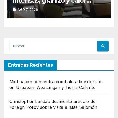
intensas, granizo y calor
extremo para este 7 de
AGO 7, 2026
agosto
Entradas Recientes
Michoacán concentra combate a la extorsión
en Uruapan, Apatzingán y Tierra Caliente
Christopher Landau desmiente artículo de
Foreign Policy sobre visita a Islas Salomón