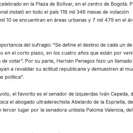
elebrado en la Plaza de Bolívar, en el centro de Bogotá. 
ional instaló en todo el país 118 mil 346 mesas de votación
 mil 10 se encuentran en áreas urbanas y 7 mil 479 en el á
portancia del sufragio: “Se define el destino de cada un de
tino en el corto plazo, en los cuatro años que están por veni
ón de votar”. Por su parte, Hernán Penagos hizo un llamado 
ayan a revalidar su actitud republicana y demuestren al m
 política”.
oto, el favorito es el senador de izquierdas Iván Cepeda, d
ica el abogado ultraderechista Abelardo de la Espriella, de
 tercer lugar por la senadora uribista Paloma Valencia, del