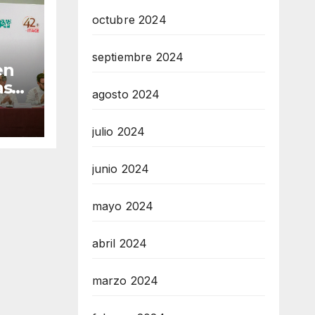
octubre 2024
septiembre 2024
en
as
agosto 2024
tes
julio 2024
n de
junio 2024
mayo 2024
abril 2024
marzo 2024