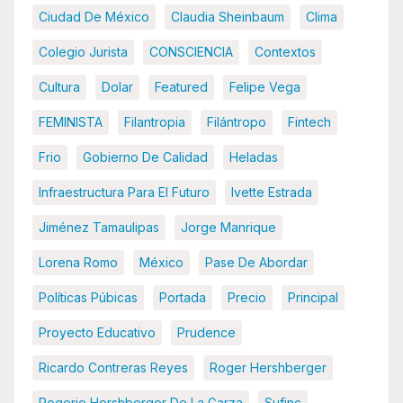
Ciudad De México
Claudia Sheinbaum
Clima
Colegio Jurista
CONSCIENCIA
Contextos
Cultura
Dolar
Featured
Felipe Vega
FEMINISTA
Filantropia
Filántropo
Fintech
Frio
Gobierno De Calidad
Heladas
Infraestructura Para El Futuro
Ivette Estrada
Jiménez Tamaulipas
Jorge Manrique
Lorena Romo
México
Pase De Abordar
Políticas Púbicas
Portada
Precio
Principal
Proyecto Educativo
Prudence
Ricardo Contreras Reyes
Roger Hershberger
Rogerio Hershberger De La Garza
Sufinc