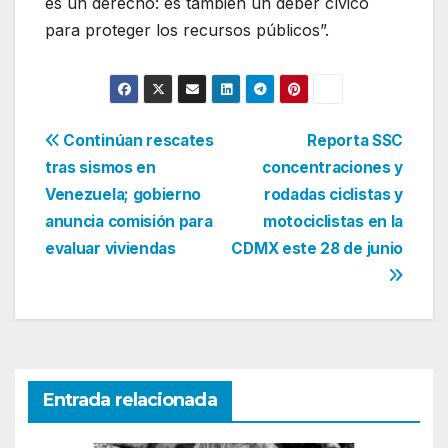
es un derecho: es también un deber cívico
para proteger los recursos públicos”.
Navegación
Continúan rescates
Reporta SSC
tras sismos en
concentraciones y
de
Venezuela; gobierno
rodadas ciclistas y
entradas
anuncia comisión para
motociclistas en la
evaluar viviendas
CDMX este 28 de junio
Entrada relacionada