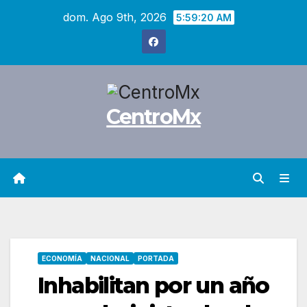
Saltar
dom. Ago 9th, 2026
5:59:21 AM
al
contenido
CentroMx
ECONOMÍA
NACIONAL
PORTADA
Inhabilitan por un año