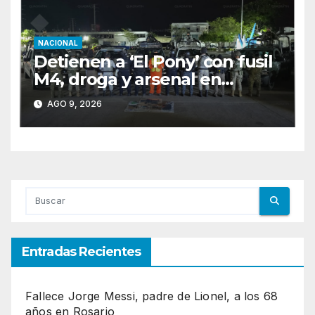
NACIONAL
Detienen a ‘El Pony’ con fusil
M4, droga y arsenal en
carretera de Tabasco
AGO 9, 2026
Entradas Recientes
Fallece Jorge Messi, padre de Lionel, a los 68
años en Rosario