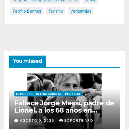
Teofilo Benítez
Turismo
Ventamillas
You missed
DEPORTES
INTERNACIONAL
PORTADA
Fallece Jorge Messi, padre de
Lionel, a los 68 años en
Rosario
AGOSTO 9, 2026
SOPORTEINFIX