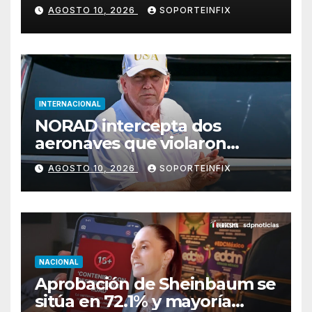
nuevos valores
AGOSTO 10, 2026
SOPORTEINFIX
INTERNACIONAL
NORAD intercepta dos
aeronaves que violaron
espacio aéreo restringido en
AGOSTO 10, 2026
SOPORTEINFIX
Bedminster
NACIONAL
Aprobación de Sheinbaum se
sitúa en 72.1% y mayoría