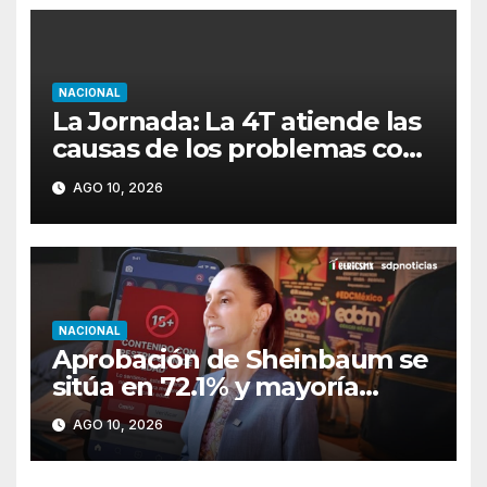
NACIONAL
La Jornada: La 4T atiende las
causas de los problemas con
nuevos valores
AGO 10, 2026
NACIONAL
Aprobación de Sheinbaum se
sitúa en 72.1% y mayoría
atribuye a padres protección
AGO 10, 2026
de menores en redes