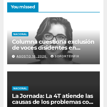
You missed
NACIONAL
Columna cuestiona exclusión
de voces disidentes en
debate sobre fracking
AGOSTO 10, 2026
SOPORTEINFIX
NACIONAL
La Jornada: La 4T atiende las
causas de los problemas con