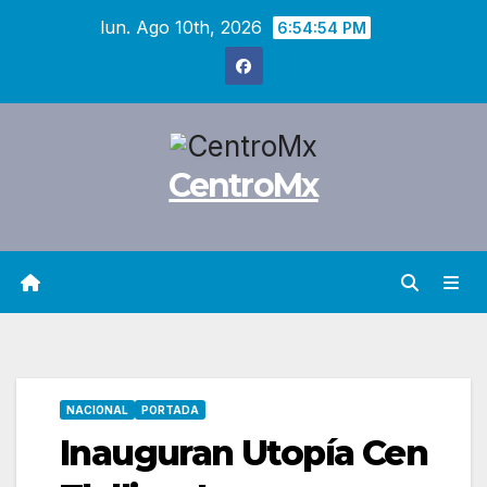
Saltar
lun. Ago 10th, 2026
6:54:55 PM
al
contenido
CentroMx
NACIONAL
PORTADA
Inauguran Utopía Cen