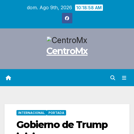
Saltar
dom. Ago 9th, 2026
10:18:59 AM
al
contenido
CentroMx
INTERNACIONAL
PORTADA
Gobierno de Trump