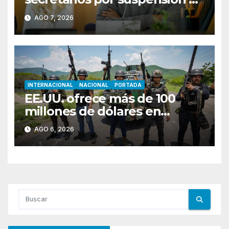
aguacate; Monreal llama a
AGO 7, 2026
cerrar filas
INTERNACIONAL
NACIONAL
PORTADA
EE.UU. ofrece más de 100
millones de dólares en
recompensas por líderes del
AGO 6, 2026
CJNG