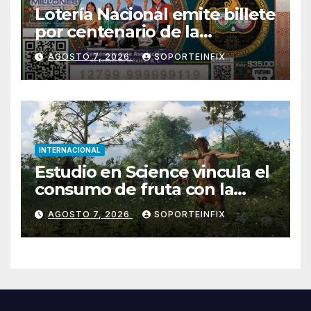
Lotería Nacional emite billete
por centenario de la
Asociación de Scouts en
AGOSTO 7, 2026
SOPORTEINFIX
México
INTERNACIONAL
Estudio en Science vincula el
consumo de fruta con la
evolución del cerebro
AGOSTO 7, 2026
SOPORTEINFIX
humano