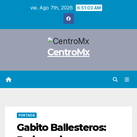
Saltar
vie. Ago 7th, 2026
6:51:04 AM
al
contenido
CentroMx
PORTADA
Gabito Ballesteros: