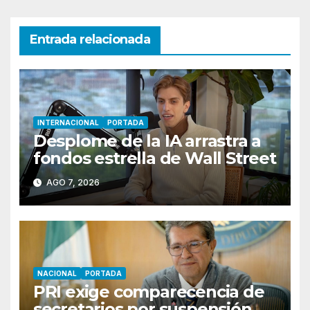
Entrada relacionada
INTERNACIONAL
PORTADA
Desplome de la IA arrastra a
fondos estrella de Wall Street
AGO 7, 2026
NACIONAL
PORTADA
PRI exige comparecencia de
secretarios por suspensión de