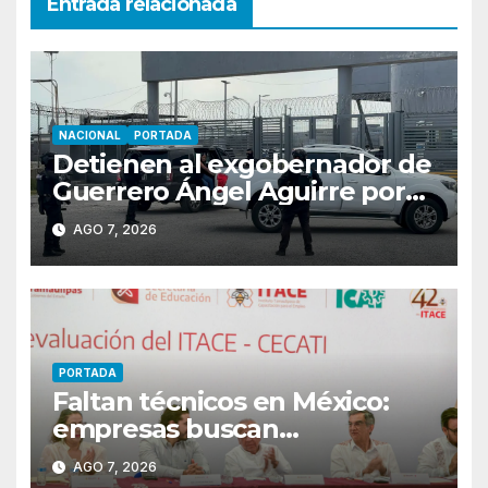
Entrada relacionada
NACIONAL
PORTADA
Detienen al exgobernador de
Guerrero Ángel Aguirre por
obstrucción en el caso
AGO 7, 2026
Ayotzinapa
PORTADA
Faltan técnicos en México:
empresas buscan
trabajadores antes de que
AGO 7, 2026
terminen de capacitarse