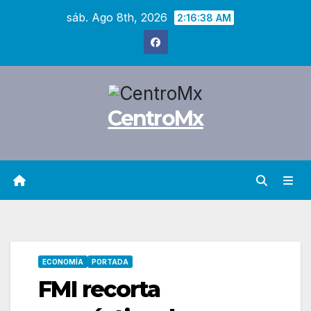
Saltar
sáb. Ago 8th, 2026
2:16:39 AM
al
contenido
CentroMx
ECONOMÍA
PORTADA
FMI recorta