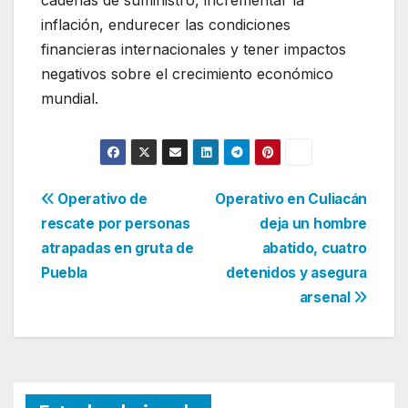
cadenas de suministro, incrementar la
inflación, endurecer las condiciones
financieras internacionales y tener impactos
negativos sobre el crecimiento económico
mundial.
Navegación
Operativo de
Operativo en Culiacán
rescate por personas
deja un hombre
de
atrapadas en gruta de
abatido, cuatro
entradas
Puebla
detenidos y asegura
arsenal