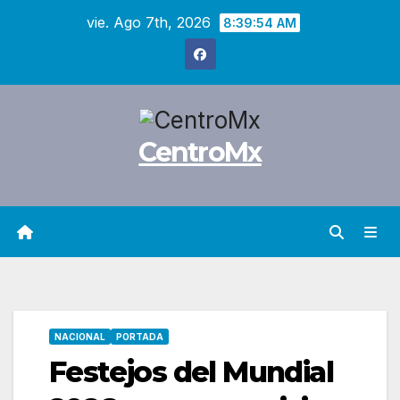
Saltar
vie. Ago 7th, 2026
8:39:55 AM
al
contenido
CentroMx
NACIONAL
PORTADA
Festejos del Mundial