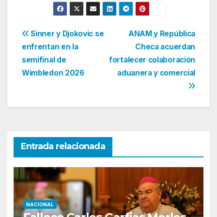
Navegación
Sinner y Djokovic se
ANAM y República
enfrentan en la
Checa acuerdan
de
semifinal de
fortalecer colaboración
entradas
Wimbledon 2026
aduanera y comercial
Entrada relacionada
NACIONAL