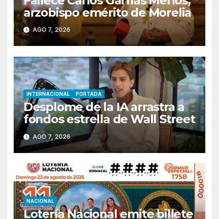
Fallece Carlos Garfias Merlos,
arzobispo emérito de Morelia
AGO 7, 2026
INTERNACIONAL
PORTADA
Desplome de la IA arrastra a
fondos estrella de Wall Street
AGO 7, 2026
NACIONAL
Lotería Nacional emite billete