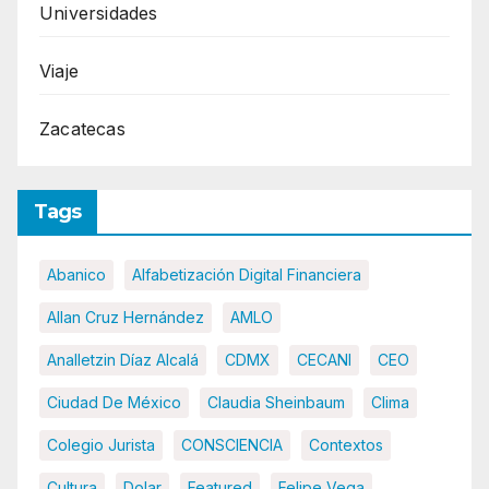
Universidades
Viaje
Zacatecas
Tags
Abanico
Alfabetización Digital Financiera
Allan Cruz Hernández
AMLO
Analletzin Díaz Alcalá
CDMX
CECANI
CEO
Ciudad De México
Claudia Sheinbaum
Clima
Colegio Jurista
CONSCIENCIA
Contextos
Cultura
Dolar
Featured
Felipe Vega