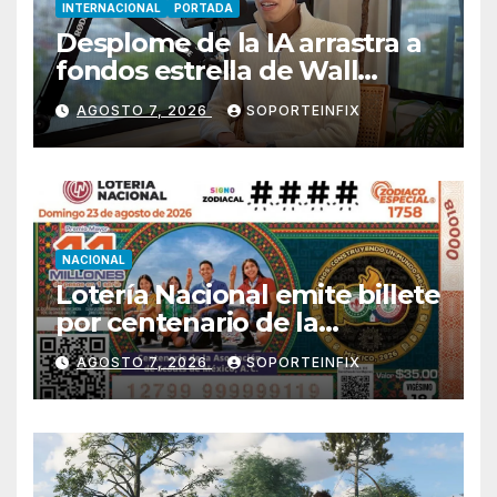
INTERNACIONAL
PORTADA
Desplome de la IA arrastra a
fondos estrella de Wall
Street
AGOSTO 7, 2026
SOPORTEINFIX
NACIONAL
Lotería Nacional emite billete
por centenario de la
Asociación de Scouts en
AGOSTO 7, 2026
SOPORTEINFIX
México