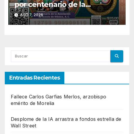
por centenario de la
Asociación de Scouts en
AGO 7, 2026
México
Entradas Recientes
Fallece Carlos Garfias Merlos, arzobispo
emérito de Morelia
Desplome de la IA arrastra a fondos estrella de
Wall Street