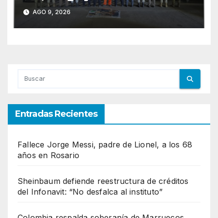
carretera de Tabasco
AGO 9, 2026
Entradas Recientes
Fallece Jorge Messi, padre de Lionel, a los 68
años en Rosario
Sheinbaum defiende reestructura de créditos
del Infonavit: “No desfalca al instituto”
Colombia respalda soberanía de Marruecos