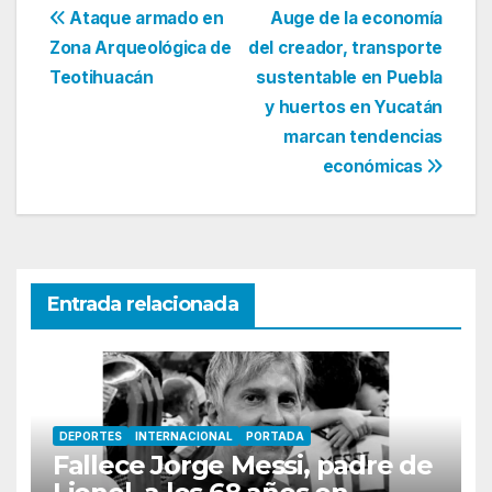
Navegación
Ataque armado en
Auge de la economía
Zona Arqueológica de
del creador, transporte
de
Teotihuacán
sustentable en Puebla
entradas
y huertos en Yucatán
marcan tendencias
económicas
Entrada relacionada
DEPORTES
INTERNACIONAL
PORTADA
Fallece Jorge Messi, padre de