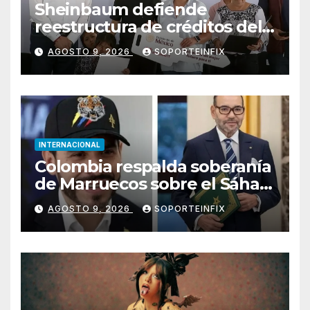
Sheinbaum defiende
reestructura de créditos del
Infonavit: “No desfalca al
AGOSTO 9, 2026
SOPORTEINFIX
instituto”
INTERNACIONAL
Colombia respalda soberanía
de Marruecos sobre el Sáhara
y busca TLC
AGOSTO 9, 2026
SOPORTEINFIX