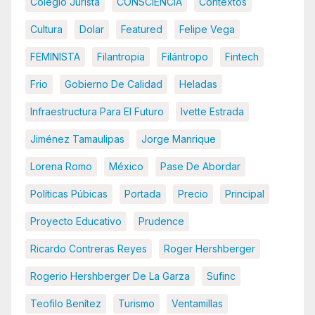
Colegio Jurista
CONSCIENCIA
Contextos
Cultura
Dolar
Featured
Felipe Vega
FEMINISTA
Filantropia
Filántropo
Fintech
Frio
Gobierno De Calidad
Heladas
Infraestructura Para El Futuro
Ivette Estrada
Jiménez Tamaulipas
Jorge Manrique
Lorena Romo
México
Pase De Abordar
Políticas Púbicas
Portada
Precio
Principal
Proyecto Educativo
Prudence
Ricardo Contreras Reyes
Roger Hershberger
Rogerio Hershberger De La Garza
Sufinc
Teofilo Benítez
Turismo
Ventamillas