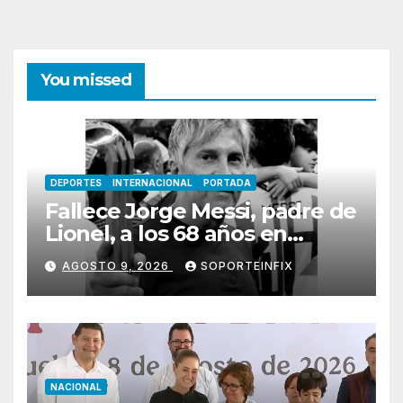
You missed
DEPORTES
INTERNACIONAL
PORTADA
Fallece Jorge Messi, padre de
Lionel, a los 68 años en
Rosario
AGOSTO 9, 2026
SOPORTEINFIX
NACIONAL