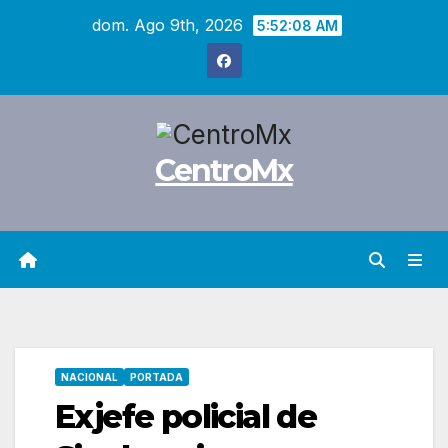
Saltar
dom. Ago 9th, 2026
5:52:09 AM
al
contenido
CentroMx
NACIONAL
PORTADA
Exjefe policial de