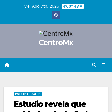
Saltar
vie. Ago 7th, 2026
4:06:15 AM
al
contenido
CentroMx
PORTADA
SALUD
Estudio revela que