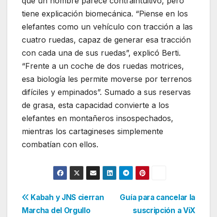
que un hombre parece contraintuitivo, pero
tiene explicación biomecánica. “Piense en los
elefantes como un vehículo con tracción a las
cuatro ruedas, capaz de generar esa tracción
con cada una de sus ruedas”, explicó Berti.
“Frente a un coche de dos ruedas motrices,
esa biología les permite moverse por terrenos
difíciles y empinados”. Sumado a sus reservas
de grasa, esta capacidad convierte a los
elefantes en montañeros insospechados,
mientras los cartagineses simplemente
combatían con ellos.
Navegación
Kabah y JNS cierran
Guía para cancelar la
Marcha del Orgullo
suscripción a ViX