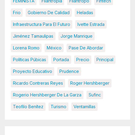
FEMINISTA
Filantropia
Filántropo
Fintech
Frio
Gobierno De Calidad
Heladas
Infraestructura Para El Futuro
Ivette Estrada
Jiménez Tamaulipas
Jorge Manrique
Lorena Romo
México
Pase De Abordar
Políticas Púbicas
Portada
Precio
Principal
Proyecto Educativo
Prudence
Ricardo Contreras Reyes
Roger Hershberger
Rogerio Hershberger De La Garza
Sufinc
Teofilo Benítez
Turismo
Ventamillas