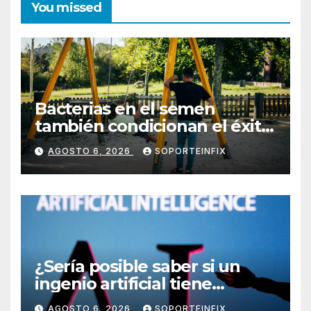
You missed
Bacterias en el semen
también condicionan el éxito
del embarazo: estudio
AGOSTO 6, 2026
SOPORTEINFIX
cambia el foco al microbioma
seminal
¿Sería posible saber si un
ingenio artificial tiene
consciencia?
AGOSTO 6, 2026
SOPORTEINFIX