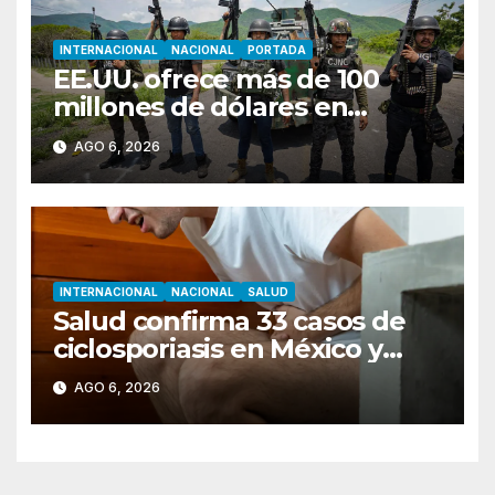
INTERNACIONAL
NACIONAL
PORTADA
EE.UU. ofrece más de 100
millones de dólares en
recompensas por líderes del
AGO 6, 2026
CJNG
INTERNACIONAL
NACIONAL
SALUD
Salud confirma 33 casos de
ciclosporiasis en México y
descarta vínculo con brote en
AGO 6, 2026
EU