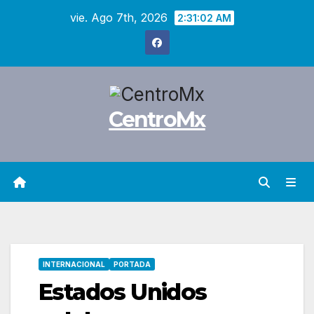
Saltar
vie. Ago 7th, 2026
2:31:03 AM
al
contenido
CentroMx
INTERNACIONAL
PORTADA
Estados Unidos