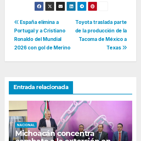
Navegación
España elimina a
Toyota traslada parte
Portugal y a Cristiano
de la producción de la
de
Ronaldo del Mundial
Tacoma de México a
entradas
2026 con gol de Merino
Texas
Entrada relacionada
NACIONAL
Michoacán concentra