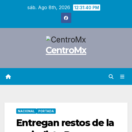
Saltar
sáb. Ago 8th, 2026
12:31:41 PM
al
contenido
CentroMx
NACIONAL
PORTADA
Entregan restos de la