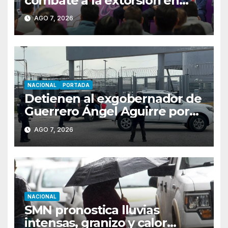
combate a la extorsión en
Uruapan, Apatzingán y Tierra
AGO 7, 2026
Caliente
NACIONAL
PORTADA
Detienen al exgobernador de
Guerrero Ángel Aguirre por
obstrucción en el caso
AGO 7, 2026
Ayotzinapa
NACIONAL
SMN pronostica lluvias
intensas, granizo y calor