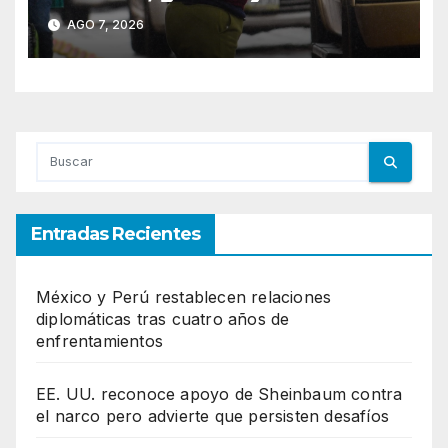
extremo para este 7 de
AGO 7, 2026
agosto
Entradas Recientes
México y Perú restablecen relaciones
diplomáticas tras cuatro años de
enfrentamientos
EE. UU. reconoce apoyo de Sheinbaum contra
el narco pero advierte que persisten desafíos