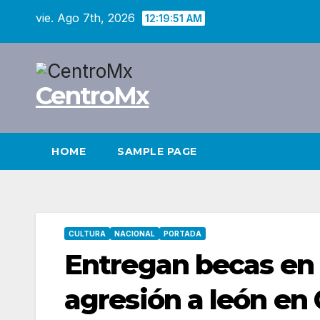
Saltar
vie. Ago 7th, 2026
12:19:52 AM
al
contenido
CentroMx
HOME
SAMPLE PAGE
CULTURA
NACIONAL
PORTADA
Entregan becas en
agresión a león en