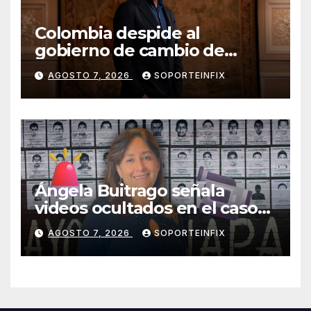
Colombia despide al
gobierno de cambio de
Gustavo Petro tras cuatro
AGOSTO 7, 2026
SOPORTEINFIX
años de mandato
Ángela Buitrago señala
videos ocultados en el caso
Ayotzinapa como estrategia
AGOSTO 7, 2026
SOPORTEINFIX
de encubrimiento