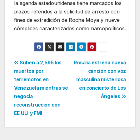
la agenda estadounidense tiene marcados los
plazos referidos a la solicitud de arresto con
fines de extradición de Rocha Moya y nueve
cómplices caracterizados como narcopolíticos.
Navegación
Suben a 2,595 los
Rosalía estrena nueva
muertos por
canción con voz
de
terremotos en
masculina misteriosa
entradas
Venezuela mientras se
en concierto de Los
negocia
Ángeles
reconstrucción con
EE.UU. y FMI