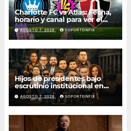
Charlotte FC vs Atlas: Fecha,
horario y canal para ver el
partido de la Leagues Cup
AGOSTO 7, 2026
SOPORTEINFIX
2026
Hijos de presidentes bajo
escrutinio institucional en
Brasil, Guinea Ecuatorial,
AGOSTO 7, 2026
SOPORTEINFIX
Angola y Estados Unidos