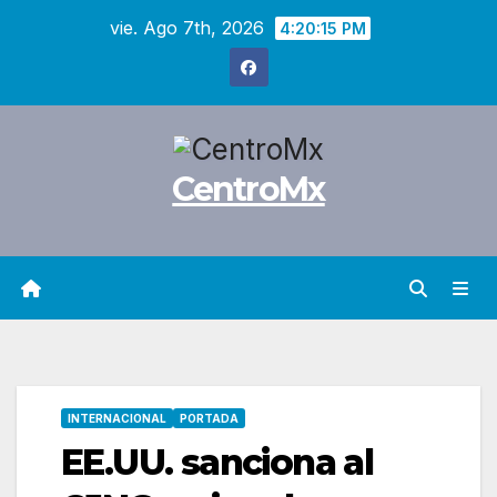
Saltar
vie. Ago 7th, 2026
4:20:16 PM
al
contenido
CentroMx
INTERNACIONAL
PORTADA
EE.UU. sanciona al