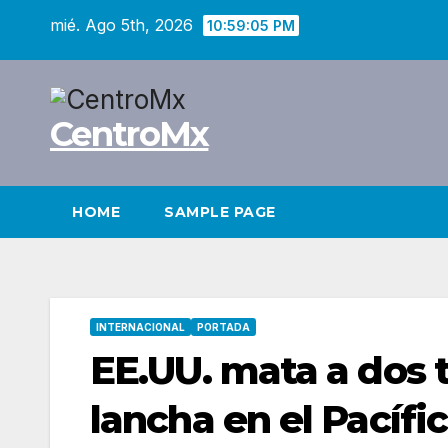
Saltar
mié. Ago 5th, 2026
10:59:06 PM
al
contenido
CentroMx
HOME
SAMPLE PAGE
INTERNACIONAL
PORTADA
EE.UU. mata a dos 
lancha en el Pacífic