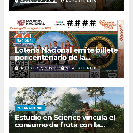
AGOSTO 7, 2026
SOPORTEINFIX
NACIONAL
Lotería Nacional emite billete
por centenario de la
Asociación de Scouts en
AGOSTO 7, 2026
SOPORTEINFIX
México
INTERNACIONAL
Estudio en Science vincula el
consumo de fruta con la
evolución del cerebro