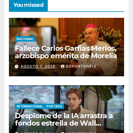
You missed
NACIONAL
Fallece Carlos Garfias Merlos,
arzobispo emérito de Morelia
AGOSTO 7, 2026
SOPORTEINFIX
INTERNACIONAL
PORTADA
Desplome de la IA arrastra a
fondos estrella de Wall
Street