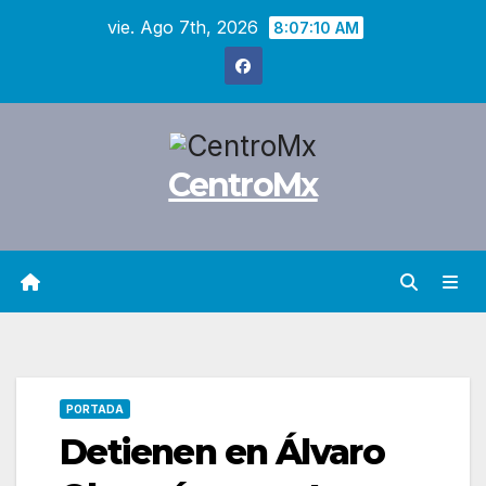
Saltar
vie. Ago 7th, 2026
8:07:11 AM
al
contenido
CentroMx
PORTADA
Detienen en Álvaro