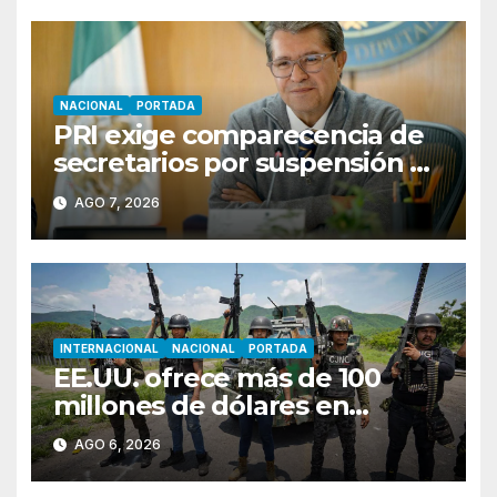
NACIONAL
PORTADA
PRI exige comparecencia de
secretarios por suspensión de
aguacate; Monreal llama a
AGO 7, 2026
cerrar filas
INTERNACIONAL
NACIONAL
PORTADA
EE.UU. ofrece más de 100
millones de dólares en
recompensas por líderes del
AGO 6, 2026
CJNG