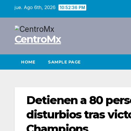
Saltar
jue. Ago 6th, 2026
10:52:37 PM
al
contenido
CentroMx
HOME
SAMPLE PAGE
Detienen a 80 pers
disturbios tras vict
Champions