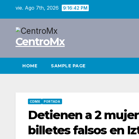
Saltar
vie. Ago 7th, 2026
9:16:43 PM
al
contenido
CentroMx
HOME
SAMPLE PAGE
CDMX
PORTADA
Detienen a 2 mujer
billetes falsos en I