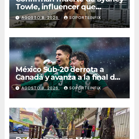
Towle, influencer que
documentó su lucha contra
AGOSTO 8, 2026
SOPORTEINFIX
el cáncer
México Sub-20 derrota a
Canadá y avanza a la final del
Premundial Concacaf
AGOSTO 8, 2026
SOPORTEINFIX