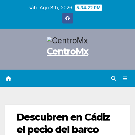
Saltar
sáb. Ago 8th, 2026
5:34:23 PM
al
contenido
CentroMx
Descubren en Cádiz
el pecio del barco