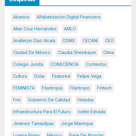
Abanico
Alfabetización Digital Financiera
Allan Cruz Hernández
AMLO
Analletzin Díaz Alcalá
CDMX
CECANI
CEO
Ciudad De México
Claudia Sheinbaum
Clima
Colegio Jurista
CONSCIENCIA
Contextos
Cultura
Dolar
Featured
Felipe Vega
FEMINISTA
Filantropia
Filántropo
Fintech
Frio
Gobierno De Calidad
Heladas
Infraestructura Para El Futuro
Ivette Estrada
Jiménez Tamaulipas
Jorge Manrique
Lorena Romo
México
Pase De Abordar