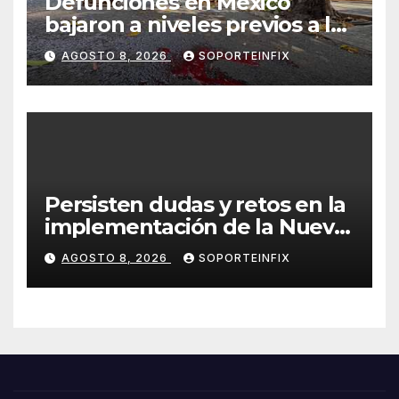
Defunciones en México
bajaron a niveles previos a la
pandemia en 2025, reporta
AGOSTO 8, 2026
SOPORTEINFIX
Inegi
Persisten dudas y retos en la
implementación de la Nueva
Escuela Mexicana
AGOSTO 8, 2026
SOPORTEINFIX