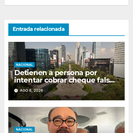
Entrada relacionada
NACIONAL
Detienen a persona por
intentar cobrar cheque falso
de 420,000 pesos en CDMX
AGO 6, 2026
NACIONAL