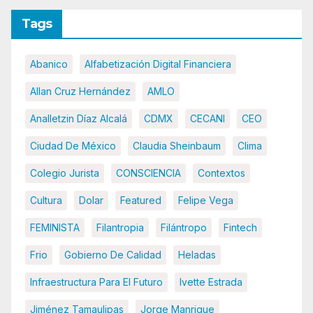
Tags
Abanico
Alfabetización Digital Financiera
Allan Cruz Hernández
AMLO
Analletzin Díaz Alcalá
CDMX
CECANI
CEO
Ciudad De México
Claudia Sheinbaum
Clima
Colegio Jurista
CONSCIENCIA
Contextos
Cultura
Dolar
Featured
Felipe Vega
FEMINISTA
Filantropia
Filántropo
Fintech
Frio
Gobierno De Calidad
Heladas
Infraestructura Para El Futuro
Ivette Estrada
Jiménez Tamaulipas
Jorge Manrique