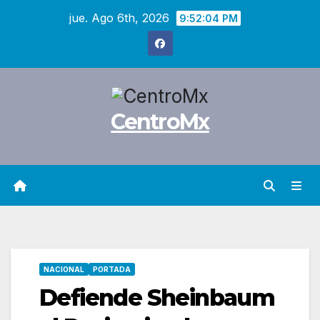
Saltar
jue. Ago 6th, 2026
9:52:05 PM
al
contenido
CentroMx
NACIONAL
PORTADA
Defiende Sheinbaum