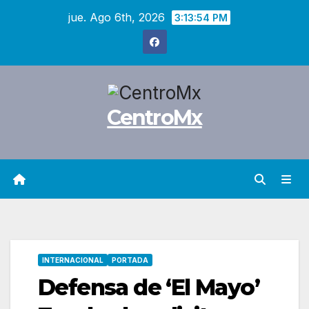
Saltar
jue. Ago 6th, 2026
3:13:55 PM
al
contenido
CentroMx
INTERNACIONAL
PORTADA
Defensa de ‘El Mayo’