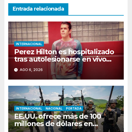
Entrada relacionada
INTERNACIONAL
Perez Hilton es hospitalizado
tras autolesionarse en vivo
por TikTok en Miami
AGO 6, 2026
INTERNACIONAL
NACIONAL
PORTADA
EE.UU. ofrece más de 100
millones de dólares en
recompensas por líderes del