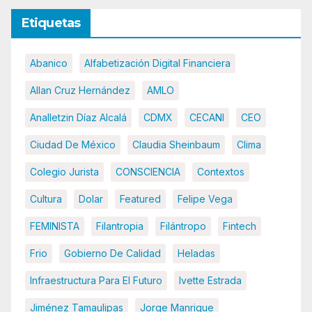
Etiquetas
Abanico
Alfabetización Digital Financiera
Allan Cruz Hernández
AMLO
Analletzin Díaz Alcalá
CDMX
CECANI
CEO
Ciudad De México
Claudia Sheinbaum
Clima
Colegio Jurista
CONSCIENCIA
Contextos
Cultura
Dolar
Featured
Felipe Vega
FEMINISTA
Filantropia
Filántropo
Fintech
Frio
Gobierno De Calidad
Heladas
Infraestructura Para El Futuro
Ivette Estrada
Jiménez Tamaulipas
Jorge Manrique