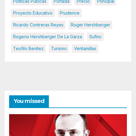
Políticas Púbicas
Portada
Precio
Principal
Proyecto Educativo
Prudence
Ricardo Contreras Reyes
Roger Hershberger
Rogerio Hershberger De La Garza
Sufinc
Teofilo Benítez
Turismo
Ventamillas
You missed