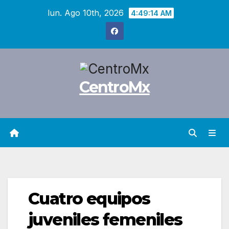
Saltar
lun. Ago 10th, 2026
4:49:15 AM
al
contenido
CentroMx
Cuatro equipos
juveniles femeniles