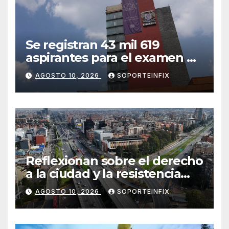
Se registran 43 mil 619
aspirantes para el examen de
ingreso a la UNAM; 74.3% del
AGOSTO 10, 2026
SOPORTEINFIX
total previo
Reflexionan sobre el derecho
a la ciudad y la resistencia
desde el barrio
AGOSTO 10, 2026
SOPORTEINFIX