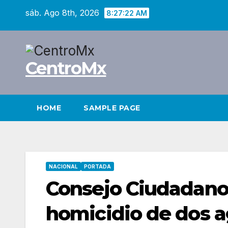
Saltar
sáb. Ago 8th, 2026
8:27:23 AM
al
contenido
CentroMx
HOME
SAMPLE PAGE
NACIONAL
PORTADA
Consejo Ciudadano
homicidio de dos a