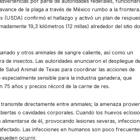
dvertencias por parte de autoridades federales, funcionar
avance de la plaga a través de México rumbo a la frontera.
s (USDA) confirmó el hallazgo y activó un plan de respue
adamente 19,3 kilómetros (12 millas) alrededor del sitio d
 ganado y otros animales de sangre caliente, así como un
ura de insectos. Las autoridades anunciaron el despliegue d
e Salud Animal de Texas para coordinar las acciones de
especialmente sensible para la industria ganadera, que
 75 años y precios récord de la carne de res.
ransmite directamente entre animales; la amenaza provie
biertas o cavidades corporales. Cuando los huevos eclosi
a alimentarse de él, provocando lesiones severas, infeccion
 afectado. Las infecciones en humanos son poco frecuente
 pueden ocurrir.