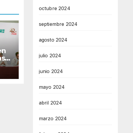
octubre 2024
septiembre 2024
agosto 2024
en
julio 2024
as
junio 2024
tes
n de
mayo 2024
abril 2024
marzo 2024