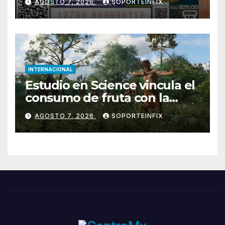
AGOSTO 7, 2026
SOPORTEINFIX
México
INTERNACIONAL
Estudio en Science vincula el
consumo de fruta con la
evolución del cerebro
AGOSTO 7, 2026
SOPORTEINFIX
humano