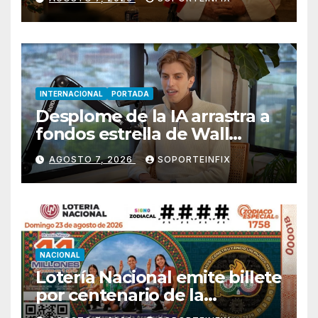
INTERNACIONAL
PORTADA
Desplome de la IA arrastra a
fondos estrella de Wall
Street
AGOSTO 7, 2026
SOPORTEINFIX
NACIONAL
Lotería Nacional emite billete
por centenario de la
Asociación de Scouts en