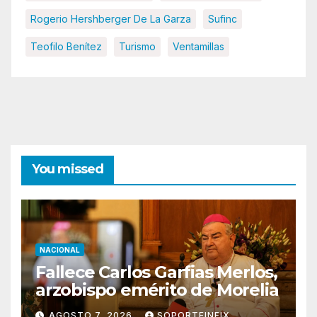
Rogerio Hershberger De La Garza
Sufinc
Teofilo Benítez
Turismo
Ventamillas
You missed
NACIONAL
Fallece Carlos Garfias Merlos,
arzobispo emérito de Morelia
AGOSTO 7, 2026
SOPORTEINFIX