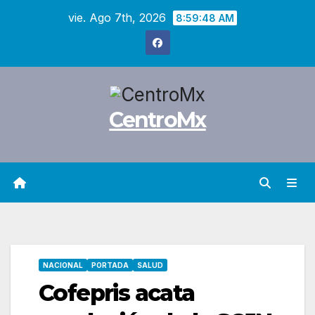
Saltar
vie. Ago 7th, 2026
8:59:49 AM
al
contenido
CentroMx
NACIONAL
PORTADA
SALUD
Cofepris acata