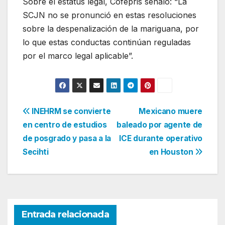
Sobre el estatus legal, Cofepris señaló: “La
SCJN no se pronunció en estas resoluciones
sobre la despenalización de la mariguana, por
lo que estas conductas continúan reguladas
por el marco legal aplicable”.
Navegación
INEHRM se convierte
Mexicano muere
en centro de estudios
baleado por agente de
de
de posgrado y pasa a la
ICE durante operativo
entradas
Secihti
en Houston
Entrada relacionada